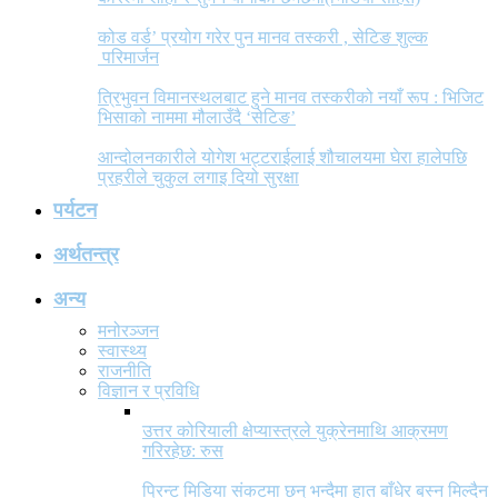
कोड वर्ड’ प्रयोग गरेर पुन मानव तस्करी , सेटिङ शुल्क
परिमार्जन
त्रिभुवन विमानस्थलबाट हुने मानव तस्करीको नयाँ रूप : भिजिट
भिसाको नाममा मौलाउँदै ‘सेटिङ’
आन्दोलनकारीले योगेश भट्टराईलाई शौचालयमा घेरा हालेपछि
प्रहरीले चुकुल लगाइ दियो सुरक्षा
पर्यटन
अर्थतन्त्र
अन्य
मनोरञ्जन
स्वास्थ्य
राजनीति
विज्ञान र प्रविधि
उत्तर कोरियाली क्षेप्यास्त्रले युक्रेनमाथि आक्रमण
गरिरहेछ: रुस
प्रिन्ट मिडिया संकटमा छन् भन्दैमा हात बाँधेर बस्न मिल्दैन