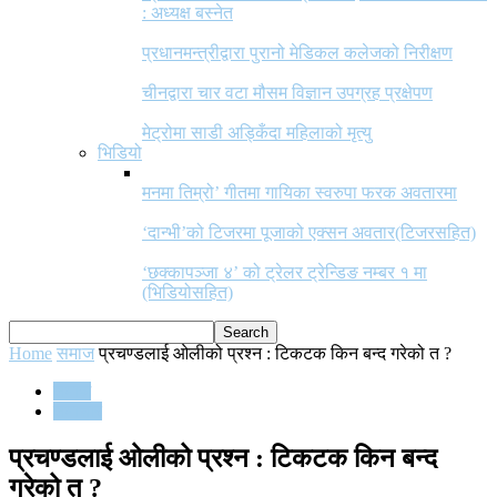
: अध्यक्ष बस्नेत
प्रधानमन्त्रीद्वारा पुरानो मेडिकल कलेजको निरीक्षण
चीनद्वारा चार वटा मौसम विज्ञान उपग्रह प्रक्षेपण
मेट्रोमा साडी अड्किँदा महिलाको मृत्यु
भिडियो
मनमा तिम्रो’ गीतमा गायिका स्वरुपा फरक अवतारमा
‘दान्भी’को टिजरमा पूजाको एक्सन अवतार(टिजरसहित)
‘छक्कापञ्जा ४’ को ट्रेलर ट्रेन्डिङ नम्बर १ मा
(भिडियोसहित)
Home
समाज
प्रचण्डलाई ओलीको प्रश्न : टिकटक किन बन्द गरेको त ?
समाज
समाचार
प्रचण्डलाई ओलीको प्रश्न : टिकटक किन बन्द
गरेको त ?