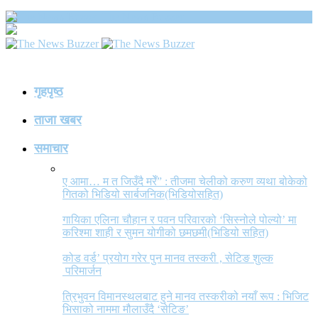
The News Buzzer
गृहपृष्ठ
ताजा खबर
समाचार
ए आमा… म त जिउँदै मरेँ” : तीजमा चेलीको करुण व्यथा बोकेको
गितको भिडियो सार्बजनिक(भिडियोसहित)
गायिका एलिना चौहान र पवन परिवारको ‘सिस्नोले पोल्यो’ मा
करिश्मा शाही र सुमन योगीको छमछमी(भिडियो सहित)
कोड वर्ड’ प्रयोग गरेर पुन मानव तस्करी , सेटिङ शुल्क
परिमार्जन
त्रिभुवन विमानस्थलबाट हुने मानव तस्करीको नयाँ रूप : भिजिट
भिसाको नाममा मौलाउँदै ‘सेटिङ’