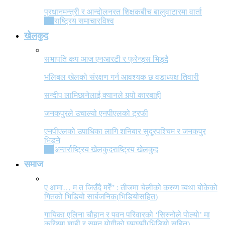
प्रधानमन्त्री र आन्दोलनरत शिक्षकबीच बालुवाटारमा वार्ता
All
राष्ट्रिय समाचार
विश्व
खेलकुद
सभापति कप आज एनआरटी र फ्रेन्ड्स भिड्दै
भलिबल खेलको संरक्षण गर्न आवश्यक छ वडाध्यक्ष तिवारी
सन्दीप लामिछानेलाई क्यानले गर्‍यो कारबाही
जनकपुरले उचाल्यो एनपीएलको ट्रफी
एनपीएलको उपाधिका लागि शनिबार सुदूरपश्चिम र जनकपुर
भिड्ने
All
अन्तर्राष्ट्रिय खेलकुद
राष्ट्रिय खेलकुद
समाज
ए आमा… म त जिउँदै मरेँ” : तीजमा चेलीको करुण व्यथा बोकेको
गितको भिडियो सार्बजनिक(भिडियोसहित)
गायिका एलिना चौहान र पवन परिवारको ‘सिस्नोले पोल्यो’ मा
करिश्मा शाही र सुमन योगीको छमछमी(भिडियो सहित)