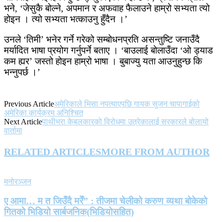
भने, ‘जेसुकै बोल्ने, अपमान र अफवाह फैलाउने हाम्रो सभ्यता त्यो
होइन । त्यो सभ्यता भत्काउनु हुँदैन ।’
उनले ‘तिमी’ भनेर गर्ने गरेको सम्बोधनप्रति असन्तुष्टि जनाउँदै
मर्यादित भाषा प्रयोग गर्नुपर्ने बताए । ‘बाउलाई बोलाउँदा ‘ओ ड्याड
कम ह्यर’ जस्तो होइन हाम्रो भाषा । बुबाज्यु यता आउनुहुन्छ कि
भन्नुपर्छ ।’
Previous Article
अमेरिकाले भिसा नपत्याएपछि गायक सुजन चापागाईको
अमेरिका कार्यक्रम अनिश्चित
Next Article
पाथीभरा केबलकारको विरोधमा उत्रेकालाई सरकारले बोलायो
वार्तामा
RELATED ARTICLES
MORE FROM AUTHOR
मनोरञ्जन
ए आमा… म त जिउँदै मरेँ” : तीजमा चेलीको करुण व्यथा बोकेको
गितको भिडियो सार्बजनिक(भिडियोसहित)