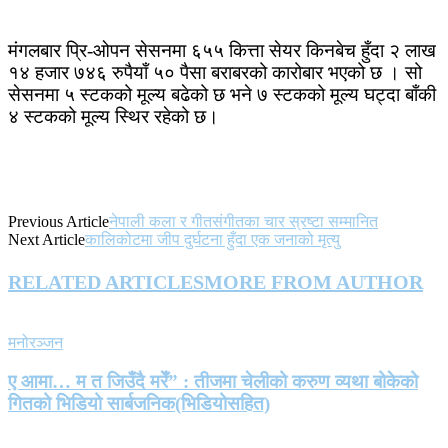
मंगलबार प्रि-ओपन सेसनमा ६५५ कित्ता सेयर किनबेच हुँदा २ लाख
१४ हजार ७४६ रुपैयाँ ५० पैसा बराबरको कारोबार भएको छ । सो
सेसनमा ५ स्टकको मूल्य बढेको छ भने ७ स्टकको मूल्य घट्दा बाँकी
४ स्टकको मूल्य स्थिर रहेको छ।
Previous Article
नेपाली कला र गीतसंगीतका चार स्रष्टा सम्मानित
Next Article
कालिकोटमा जीप दुर्घटना हुँदा एक जनाको मृत्यु
RELATED ARTICLES
MORE FROM AUTHOR
मनोरञ्जन
ए आमा… म त जिउँदै मरेँ” : तीजमा चेलीको करुण व्यथा बोकेको
गितको भिडियो सार्बजनिक(भिडियोसहित)