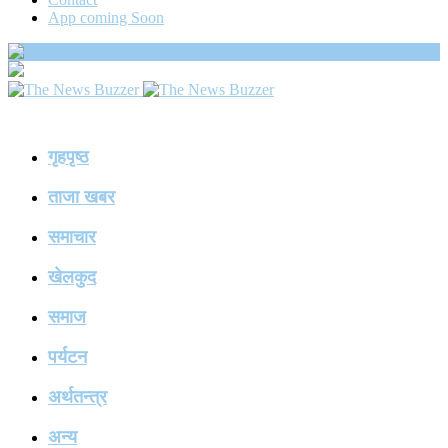
App coming Soon
The News Buzzer
गृहपृष्ठ
ताजा खबर
समाचार
खेलकुद
समाज
पर्यटन
अर्थतन्त्र
अन्य