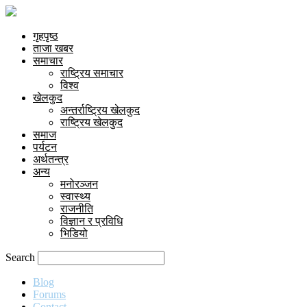
गृहपृष्ठ
ताजा खबर
समाचार
राष्ट्रिय समाचार
विश्व
खेलकुद
अन्तर्राष्ट्रिय खेलकुद
राष्ट्रिय खेलकुद
समाज
पर्यटन
अर्थतन्त्र
अन्य
मनोरञ्जन
स्वास्थ्य
राजनीति
विज्ञान र प्रविधि
भिडियो
Search
Blog
Forums
Contact