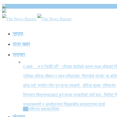
The News Buzzer
गृहपृष्ठ
ताजा खबर
समाचार
ए आमा… म त जिउँदै मरेँ” : तीजमा चेलीको करुण व्यथा बोकेको
गायिका एलिना चौहान र पवन परिवारको ‘सिस्नोले पोल्यो’ मा कर
कोड वर्ड’ प्रयोग गरेर पुन मानव तस्करी , सेटिङ शुल्क परिमार्जन
त्रिभुवन विमानस्थलबाट हुने मानव तस्करीको नयाँ रूप : भिजिट भ
प्रधानमन्त्री र आन्दोलनरत शिक्षकबीच बालुवाटारमा वार्ता
All
राष्ट्रिय समाचार
विश्व
खेलकुद