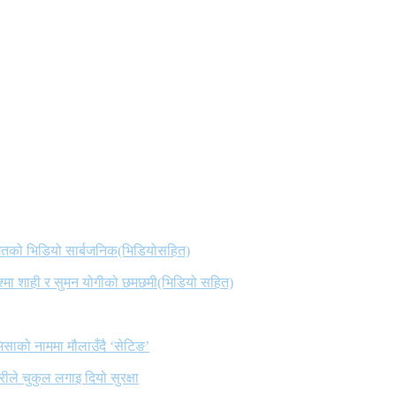
 गितको भिडियो सार्बजनिक(भिडियोसहित)
िश्मा शाही र सुमन योगीको छमछमी(भिडियो सहित)
िसाको नाममा मौलाउँदै ‘सेटिङ’
ले चुकुल लगाइ दियो सुरक्षा