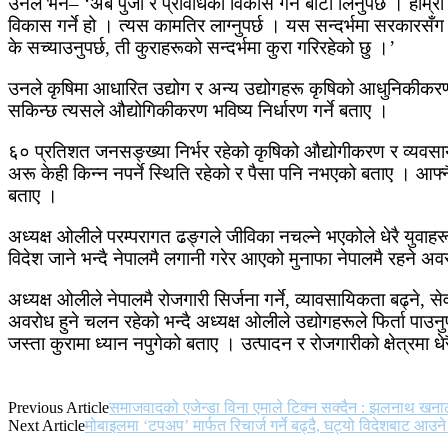
उनले भने– ‘अब पुँजी र प्रविधिको विकास गर्ने बाटो लिनुपर्छ । हाम्रो प
विकास गर्ने हो । त्यस कामतिर लाग्नुपर्छ । यस सन्दर्भमा सरकारसँग 
के सच्याउनुपर्छ, ती कुराहरूको सन्दर्भमा कुरा गरिरहेको छु ।’
उनले कृषिमा आधारित उद्योग र अन्य उद्योगहरू कृषिको आधुनिकीकरण त
सकिन्छ त्यसले औद्योगिकीकरण भविष्य निर्धारण गर्ने बताए ।
६० प्रतिशत जनसङ्ख्या निर्भर रहेको कृषिको औद्योगीकरण र व्यवसाय
अरू केही किन्न नपर्ने स्थिति रहेको र पैसा पनि नभएको बताए । आफ्नै
बताए ।
अध्यक्ष ओलीले परम्परागत ढङ्गले जीविका नचल्ने भएकोले धेरै युवाहरू 
विदेश जाने भन्दै नेपालमै लगानी गरेर आएको मुनाफा नेपालमै रहने अवस्
अध्यक्ष ओलीले नेपालमै रोजगारी सिर्जना गर्ने, व्यावसायिकता बढ्ने, 
अवरोध हुने चलन रहेको भन्दै अध्यक्ष ओलीले उद्योगहरूले फिर्ता पा
जस्ता कुरामा ध्यान नपुगेको बताए । उत्पादन र रोजगारीको क्षेत्रमा धेर
Previous Article
समाजवादको एजेन्डा विना एमाले टिक्न सक्दैन : झलनाथ खन
Next Article
मोबाइलमा ‘टपअप’ मार्फत रिचार्ज गर्ने बढ्दै, घट्यो विदेशबाट आउने 