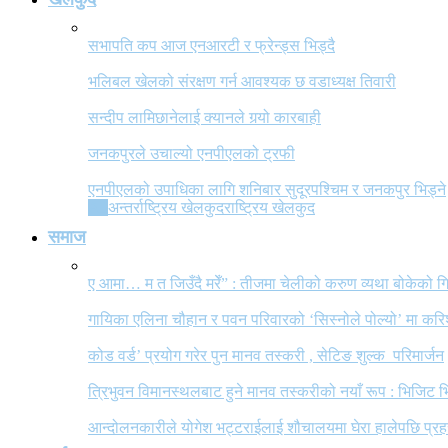
सभापति कप आज एनआरटी र फ्रेन्ड्स भिड्दै
भलिबल खेलको संरक्षण गर्न आवश्यक छ वडाध्यक्ष तिवारी
सन्दीप लामिछानेलाई क्यानले गर्‍यो कारबाही
जनकपुरले उचाल्यो एनपीएलको ट्रफी
एनपीएलको उपाधिका लागि शनिबार सुदूरपश्चिम र जनकपुर भिड्ने
All
अन्तर्राष्ट्रिय खेलकुद
राष्ट्रिय खेलकुद
समाज
ए आमा… म त जिउँदै मरेँ” : तीजमा चेलीको करुण व्यथा बोकेको
गायिका एलिना चौहान र पवन परिवारको ‘सिस्नोले पोल्यो’ मा कर
कोड वर्ड’ प्रयोग गरेर पुन मानव तस्करी , सेटिङ शुल्क परिमार्जन
त्रिभुवन विमानस्थलबाट हुने मानव तस्करीको नयाँ रूप : भिजिट भ
आन्दोलनकारीले योगेश भट्टराईलाई शौचालयमा घेरा हालेपछि प्रहरी