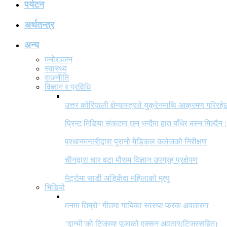
पर्यटन
अर्थतन्त्र
अन्य
मनोरञ्जन
स्वास्थ्य
राजनीति
विज्ञान र प्रविधि
उत्तर कोरियाली क्षेप्यास्त्रले युक्रेनमाथि आक्रमण गरिरहे
प्रिन्ट मिडिया संकटमा छन् भन्दैमा हात बाँधेर बस्न मिल्दैन :
प्रधानमन्त्रीद्वारा पुरानो मेडिकल कलेजको निरीक्षण
चीनद्वारा चार वटा मौसम विज्ञान उपग्रह प्रक्षेपण
मेट्रोमा साडी अड्किँदा महिलाको मृत्यु
भिडियो
मनमा तिम्रो’ गीतमा गायिका स्वरुपा फरक अवतारमा
‘दान्भी’को टिजरमा पूजाको एक्सन अवतार(टिजरसहित)