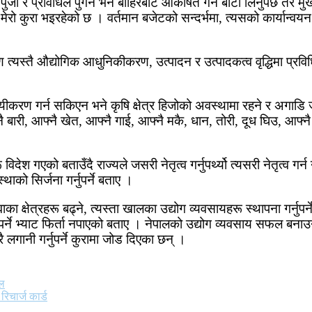
ुँजी र प्रविधिले पुगेन भने बाहिरबाट आकर्षित गर्ने बाटो लिनुपर्छ तर मु
मेरो कुरा भइरहेको छ । वर्तमान बजेटको सन्दर्भमा, त्यसको कार्यान्वय
्यस्तै औद्योगिक आधुनिकीकरण, उत्पादन र उत्पादकत्व वृद्धिमा प्रवि
ीकरण गर्न सकिएन भने कृषि क्षेत्र हिजोको अवस्थामा रहने र अगाडि 
 बारी, आफ्नै खेत, आफ्नै गाई, आफ्नै मकै, धान, तोरी, दूध घिउ, आफ्नै
विदेश गएको बताउँदै राज्यले जसरी नेतृत्व गर्नुपर्थ्यो त्यसरी नेतृत्व
थाको सिर्जना गर्नुपर्ने बताए ।
सेवाका क्षेत्रहरू बढ्ने, त्यस्ता खालका उद्योग व्यवसायहरू स्थापना गर्
उनुपर्ने भ्याट फिर्ता नपाएको बताए । नेपालको उद्योग व्यवसाय सफल 
ै लगानी गर्नुपर्ने कुरामा जोड दिएका छन् ।
ाल
रिचार्ज कार्ड