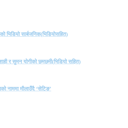
तको भिडियो सार्बजनिक(भिडियोसहित)
मा शाही र सुमन योगीको छमछमी(भिडियो सहित)
ाको नाममा मौलाउँदै ‘सेटिङ’