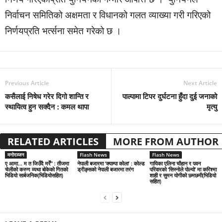
निर्वाचन समितिको अक्षमता र विधानको गलत व्याख्या गरी गरिएको
निर्णयप्रति भर्त्सना समेत गरेको छ ।
Previous Article
Next Article
कसैलाई निषेध गरेर दिगो शान्ति र
पाल्पामा टिपर दुर्घटना हुँदा दुई जनाको
स्थायित्व हुन सक्दैन : कमल थापा
मृत्यु
RELATED ARTICLES
MORE FROM AUTHOR
मनोरञ्जन
Flash News
Flash News
ए आमा… म त जिउँदै मरेँ” : तीजमा
नेपाली बजारमा ‘क्याम्पा कोला’ : कोल्ड
गायिका एलिना चौहान र पवन
चेलीको करुण व्यथा बोकेको गितको
ड्रीङ्सको नेपाली बजारमा तरंग
परिवारको ‘सिस्नोले पोल्यो’ मा करिश्मा
भिडियो सार्बजनिक(भिडियोसहित)
शाही र सुमन योगीको छमछमी(भिडियो
सहित)