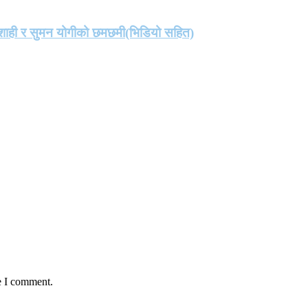
मा शाही र सुमन योगीको छमछमी(भिडियो सहित)
e I comment.