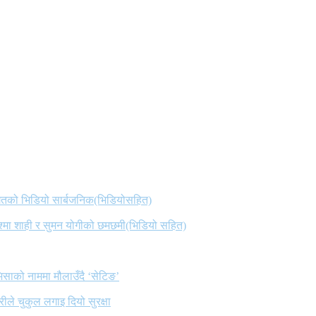
 गितको भिडियो सार्बजनिक(भिडियोसहित)
िश्मा शाही र सुमन योगीको छमछमी(भिडियो सहित)
िसाको नाममा मौलाउँदै ‘सेटिङ’
ले चुकुल लगाइ दियो सुरक्षा