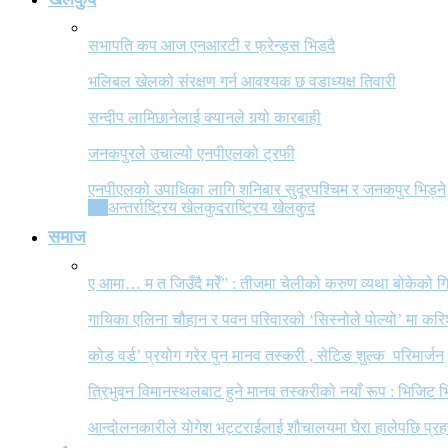
सभापति कप आज एनआरटी र फ्रेन्ड्स भिड्दै
भलिबल खेलको संरक्षण गर्न आवश्यक छ वडाध्यक्ष तिवारी
सन्दीप लामिछानेलाई क्यानले गर्‍यो कारबाही
जनकपुरले उचाल्यो एनपीएलको ट्रफी
एनपीएलको उपाधिका लागि शनिबार सुदूरपश्चिम र जनकपुर भिड्ने
All
अन्तर्राष्ट्रिय खेलकुद
राष्ट्रिय खेलकुद
समाज
ए आमा… म त जिउँदै मरेँ” : तीजमा चेलीको करुण व्यथा बोकेको
गायिका एलिना चौहान र पवन परिवारको ‘सिस्नोले पोल्यो’ मा कर
कोड वर्ड’ प्रयोग गरेर पुन मानव तस्करी , सेटिङ शुल्क परिमार्जन
त्रिभुवन विमानस्थलबाट हुने मानव तस्करीको नयाँ रूप : भिजिट भ
आन्दोलनकारीले योगेश भट्टराईलाई शौचालयमा घेरा हालेपछि प्रहरी