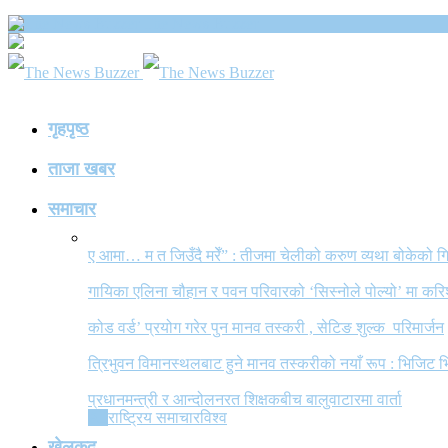
The News Buzzer
गृहपृष्ठ
ताजा खबर
समाचार
ए आमा… म त जिउँदै मरेँ” : तीजमा चेलीको करुण व्यथा बोकेको
गायिका एलिना चौहान र पवन परिवारको ‘सिस्नोले पोल्यो’ मा कर
कोड वर्ड’ प्रयोग गरेर पुन मानव तस्करी , सेटिङ शुल्क परिमार्जन
त्रिभुवन विमानस्थलबाट हुने मानव तस्करीको नयाँ रूप : भिजिट भ
प्रधानमन्त्री र आन्दोलनरत शिक्षकबीच बालुवाटारमा वार्ता
All
राष्ट्रिय समाचार
विश्व
खेलकुद