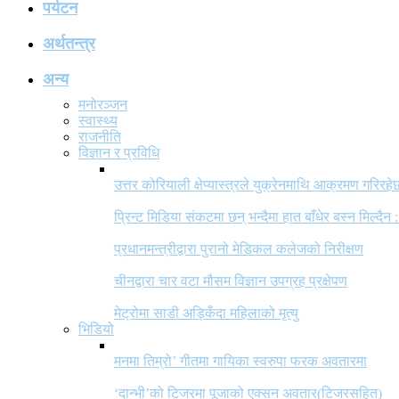
पर्यटन
अर्थतन्त्र
अन्य
मनोरञ्जन
स्वास्थ्य
राजनीति
विज्ञान र प्रविधि
उत्तर कोरियाली क्षेप्यास्त्रले युक्रेनमाथि आक्रमण गरिरहे
प्रिन्ट मिडिया संकटमा छन् भन्दैमा हात बाँधेर बस्न मिल्दैन :
प्रधानमन्त्रीद्वारा पुरानो मेडिकल कलेजको निरीक्षण
चीनद्वारा चार वटा मौसम विज्ञान उपग्रह प्रक्षेपण
मेट्रोमा साडी अड्किँदा महिलाको मृत्यु
भिडियो
मनमा तिम्रो’ गीतमा गायिका स्वरुपा फरक अवतारमा
‘दान्भी’को टिजरमा पूजाको एक्सन अवतार(टिजरसहित)