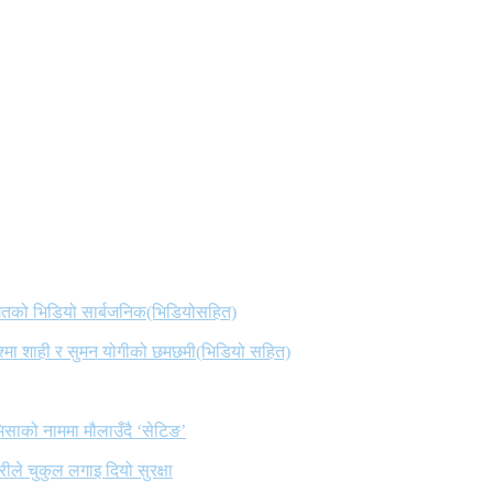
 गितको भिडियो सार्बजनिक(भिडियोसहित)
िश्मा शाही र सुमन योगीको छमछमी(भिडियो सहित)
िसाको नाममा मौलाउँदै ‘सेटिङ’
ले चुकुल लगाइ दियो सुरक्षा