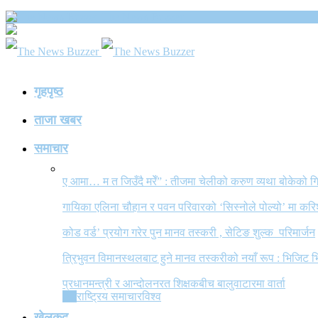
The News Buzzer
गृहपृष्ठ
ताजा खबर
समाचार
ए आमा… म त जिउँदै मरेँ” : तीजमा चेलीको करुण व्यथा बोकेको
गायिका एलिना चौहान र पवन परिवारको ‘सिस्नोले पोल्यो’ मा कर
कोड वर्ड’ प्रयोग गरेर पुन मानव तस्करी , सेटिङ शुल्क परिमार्जन
त्रिभुवन विमानस्थलबाट हुने मानव तस्करीको नयाँ रूप : भिजिट भ
प्रधानमन्त्री र आन्दोलनरत शिक्षकबीच बालुवाटारमा वार्ता
All
राष्ट्रिय समाचार
विश्व
खेलकुद