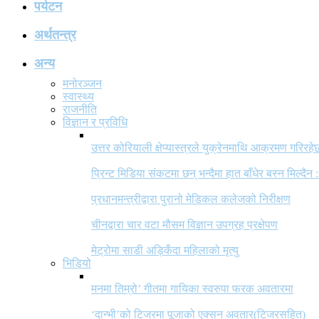
पर्यटन
अर्थतन्त्र
अन्य
मनोरञ्जन
स्वास्थ्य
राजनीति
विज्ञान र प्रविधि
उत्तर कोरियाली क्षेप्यास्त्रले युक्रेनमाथि आक्रमण गरिरहे
प्रिन्ट मिडिया संकटमा छन् भन्दैमा हात बाँधेर बस्न मिल्दैन :
प्रधानमन्त्रीद्वारा पुरानो मेडिकल कलेजको निरीक्षण
चीनद्वारा चार वटा मौसम विज्ञान उपग्रह प्रक्षेपण
मेट्रोमा साडी अड्किँदा महिलाको मृत्यु
भिडियो
मनमा तिम्रो’ गीतमा गायिका स्वरुपा फरक अवतारमा
‘दान्भी’को टिजरमा पूजाको एक्सन अवतार(टिजरसहित)