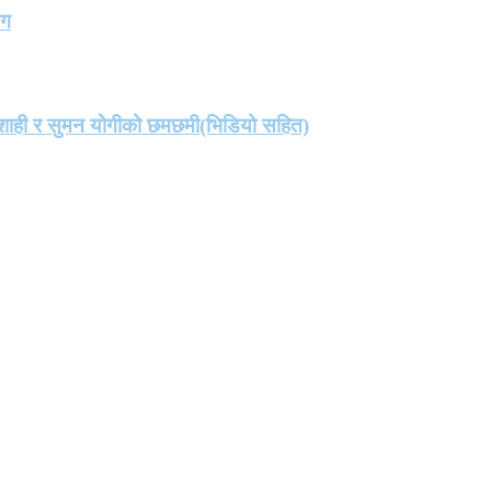
ंग
मा शाही र सुमन योगीको छमछमी(भिडियो सहित)