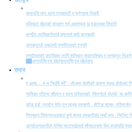
सभापति कप आज एनआरटी र फ्रेन्ड्स भिड्दै
भलिबल खेलको संरक्षण गर्न आवश्यक छ वडाध्यक्ष तिवारी
सन्दीप लामिछानेलाई क्यानले गर्‍यो कारबाही
जनकपुरले उचाल्यो एनपीएलको ट्रफी
एनपीएलको उपाधिका लागि शनिबार सुदूरपश्चिम र जनकपुर भिड्ने
All
अन्तर्राष्ट्रिय खेलकुद
राष्ट्रिय खेलकुद
समाज
ए आमा… म त जिउँदै मरेँ” : तीजमा चेलीको करुण व्यथा बोकेको
गायिका एलिना चौहान र पवन परिवारको ‘सिस्नोले पोल्यो’ मा कर
कोड वर्ड’ प्रयोग गरेर पुन मानव तस्करी , सेटिङ शुल्क परिमार्जन
त्रिभुवन विमानस्थलबाट हुने मानव तस्करीको नयाँ रूप : भिजिट भ
आन्दोलनकारीले योगेश भट्टराईलाई शौचालयमा घेरा हालेपछि प्रहरी