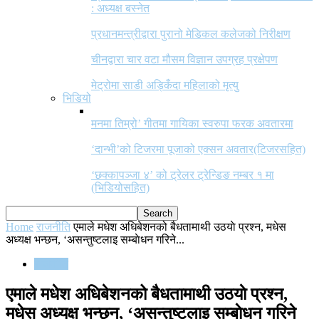
: अध्यक्ष बस्नेत
प्रधानमन्त्रीद्वारा पुरानो मेडिकल कलेजको निरीक्षण
चीनद्वारा चार वटा मौसम विज्ञान उपग्रह प्रक्षेपण
मेट्रोमा साडी अड्किँदा महिलाको मृत्यु
भिडियो
मनमा तिम्रो’ गीतमा गायिका स्वरुपा फरक अवतारमा
‘दान्भी’को टिजरमा पूजाको एक्सन अवतार(टिजरसहित)
‘छक्कापञ्जा ४’ को ट्रेलर ट्रेन्डिङ नम्बर १ मा
(भिडियोसहित)
Home
राजनीति
एमाले मधेश अधिबेशनको बैधतामाथी उठयाे प्रश्न, मधेस
अध्यक्ष भन्छन, ‘असन्तुष्टलाइ सम्बाेधन गरिने...
राजनीति
एमाले मधेश अधिबेशनको बैधतामाथी उठयाे प्रश्न,
मधेस अध्यक्ष भन्छन, ‘असन्तुष्टलाइ सम्बाेधन गरिने