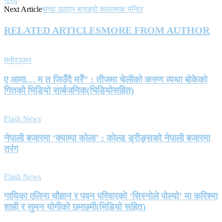
गरिँदै
Next Article
चन्दा उठाएर बनाइयो कलात्मक मन्दिर
RELATED ARTICLES
MORE FROM AUTHOR
मनोरञ्जन
ए आमा… म त जिउँदै मरेँ” : तीजमा चेलीको करुण व्यथा बोकेको
गितको भिडियो सार्बजनिक(भिडियोसहित)
Flash News
नेपाली बजारमा ‘क्याम्पा कोला’ : कोल्ड ड्रीङ्सको नेपाली बजारमा
तरंग
Flash News
गायिका एलिना चौहान र पवन परिवारको ‘सिस्नोले पोल्यो’ मा करिश्मा
शाही र सुमन योगीको छमछमी(भिडियो सहित)