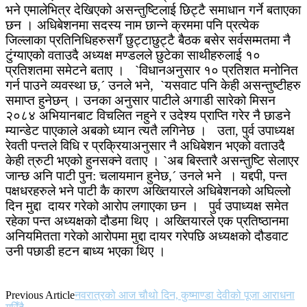
भने एमालेभित्र देखिएको असन्तुष्टिलाई छिट्टै समाधान गर्ने बताएका
छन । अधिबेशनमा सदस्य नाम छान्ने क्रममा पनि प्रत्येक
जिल्लाका प्रतिनिधिहरुसगँ छुट्टाछुट्टै बैठक बसेर सर्वसम्मतमा नै
टुंग्याएको वताउदै अध्यक्ष मण्डलले छुटेका साथीहरुलाई १०
प्रतिशतमा समेटने बताए । `विधानअनुसार १० प्रतिशत मनोनित
गर्न पाउने व्यवस्था छ,´ उनले भने, `यसवाट पनि केही असन्तुष्टीहरु
समाप्त हुनेछन् । उनका अनुसार पाटीले अगाडी सारेको मिसन
२०८४ अभियानबाट विचलित नहुने र उदेश्य प्राप्ति गरेर नै छाडने
म्यान्डेट पाएकाले अबकाे ध्यान त्यतै लगिनेछ । उता, पुर्व उपाध्यक्ष
रेवती पन्तले विधि र प्रक्रियाअनुसार नै अधिबेशन भएको वताउदै
केही त्रुटी भएको हुनसक्ने वताए । `अब बिस्तारै असन्तुष्टि सेलाएर
जान्छ अनि पाटी पुन: चलायमान हुनेछ,´ उनले भने । यद्दपी, पन्त
पक्षधरहरुले भने पाटी कै कारण अख्तियारले अधिबेशनको अघिल्लो
दिन मुद्दा दायर गरेको आरोप लगाएका छन । पुर्व उपाध्यक्ष समेत
रहेका पन्त अध्यक्षको दौडमा थिए । अख्तियारले एक प्रतिष्ठानमा
अनियमितता गरेको आरोपमा मुद्दा दायर गरेपछि अध्यक्षको दौडवाट
उनी पछाडी हटन बाध्य भएका थिए ।
Previous Article
नवरात्रको आज चौथो दिन, कुष्माण्डा देवीको पूजा आराधना