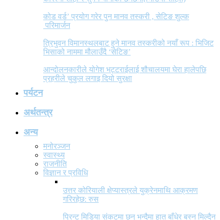
कोड वर्ड’ प्रयोग गरेर पुन मानव तस्करी , सेटिङ शुल्क
परिमार्जन
त्रिभुवन विमानस्थलबाट हुने मानव तस्करीको नयाँ रूप : भिजिट
भिसाको नाममा मौलाउँदै ‘सेटिङ’
आन्दोलनकारीले योगेश भट्टराईलाई शौचालयमा घेरा हालेपछि
प्रहरीले चुकुल लगाइ दियो सुरक्षा
पर्यटन
अर्थतन्त्र
अन्य
मनोरञ्जन
स्वास्थ्य
राजनीति
विज्ञान र प्रविधि
उत्तर कोरियाली क्षेप्यास्त्रले युक्रेनमाथि आक्रमण
गरिरहेछ: रुस
प्रिन्ट मिडिया संकटमा छन् भन्दैमा हात बाँधेर बस्न मिल्दैन