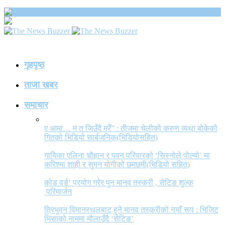
The News Buzzer
गृहपृष्ठ
ताजा खबर
समाचार
ए आमा… म त जिउँदै मरेँ” : तीजमा चेलीको करुण व्यथा बोकेको
गितको भिडियो सार्बजनिक(भिडियोसहित)
गायिका एलिना चौहान र पवन परिवारको ‘सिस्नोले पोल्यो’ मा
करिश्मा शाही र सुमन योगीको छमछमी(भिडियो सहित)
कोड वर्ड’ प्रयोग गरेर पुन मानव तस्करी , सेटिङ शुल्क
परिमार्जन
त्रिभुवन विमानस्थलबाट हुने मानव तस्करीको नयाँ रूप : भिजिट
भिसाको नाममा मौलाउँदै ‘सेटिङ’