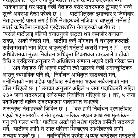
गराईएको छ,´ एक जना पुर्व मधेश प्रदेश कमिटी सदस्यले भने,
`सबैजनालाई घर पठाई केही नेताहरु बसेर सदस्यहरु टुंग्याए रे भन्ने
सुन्ने अवस्था देखा परेकाे छ ।’ पाटीभित्रका इमान्दार र जिम्मेवार
नेताहरुलाई पाखा लगाई शिर्ष नेताहरुको नजिक र चाप्लुसी गर्नेलाई
मात्रै कमिटीमा ल्याएको प्रदेशस्तरिय नेताहरुको आरोप छ ।
`यसले पाटीलाई बलियो वनाउनुको सट्टा थप कमजोर वनाउन
सक्छ,´ अर्का नेताले भने, ‘पाटीमा कुनै योगदान नै नभएकाहरुलाई
सर्वसम्मतको नाम दिएर आफुखुसी गर्नुलाई कसरी मान्नु र ?´ तर
अधिबेशनका मुख्य निर्वाचन अधिकृत टिकाध्वज खडकाले पाटीको
विधि र प्रक्रियाअनुसार नै अधिबेशन सम्पन्न भएको दावी गरेका छन
। `अब नेताहरु धेरै भएको पाटीमा त्यो खाल्को केही असन्तुष्टिहरु
आउनु स्वभाविक पनि हो,´ निर्वाचन अधिकृत खडकाले भने,`
मनोनितको नाम वाहेक पाटीवाट सर्वसम्मत भएका सवैजनाको नाम
टाँस गरिएको छ ।´ उनका अनुसार अहिले ५ जना पदाधिकारी सहित
२३५ जना सदस्यलाई सर्वसम्मत निर्वाचित गरिएकाे छ । तर, ५ जना
पदाधिकारी वाहेक सदस्यहरुमा सर्वसम्मत नभएको
असन्तुष्ट नेताहरुको जिकिर छ । `बरु हामी निर्वाचन प्रणालीवाट
गएको भए मान्थ्यौ तर नेताहरुका नजिक भएका आधारमा मुल्यांकन
गर्नु त्यो गलत भयो,´ पाटीका अर्का पुर्व मधेश प्रदेश कमिटी सदस्यले
भने, `पाटीका लागि नै रगत पसिना भिजाएका साथीहरुको लागी
अन्याय भएको छ ।´ नवनिर्वाचित प्रदेश अध्यक्ष चण्डेश्वर मण्डलले