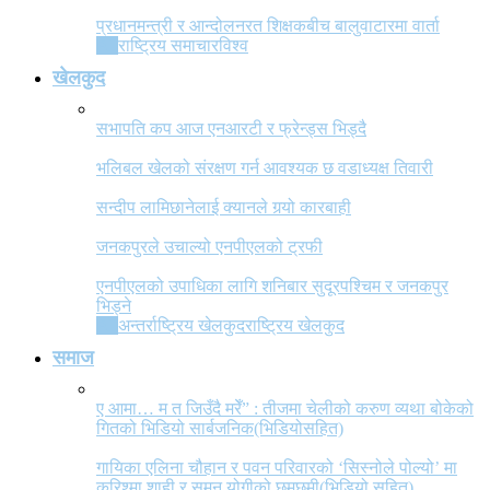
प्रधानमन्त्री र आन्दोलनरत शिक्षकबीच बालुवाटारमा वार्ता
All
राष्ट्रिय समाचार
विश्व
खेलकुद
सभापति कप आज एनआरटी र फ्रेन्ड्स भिड्दै
भलिबल खेलको संरक्षण गर्न आवश्यक छ वडाध्यक्ष तिवारी
सन्दीप लामिछानेलाई क्यानले गर्‍यो कारबाही
जनकपुरले उचाल्यो एनपीएलको ट्रफी
एनपीएलको उपाधिका लागि शनिबार सुदूरपश्चिम र जनकपुर
भिड्ने
All
अन्तर्राष्ट्रिय खेलकुद
राष्ट्रिय खेलकुद
समाज
ए आमा… म त जिउँदै मरेँ” : तीजमा चेलीको करुण व्यथा बोकेको
गितको भिडियो सार्बजनिक(भिडियोसहित)
गायिका एलिना चौहान र पवन परिवारको ‘सिस्नोले पोल्यो’ मा
करिश्मा शाही र सुमन योगीको छमछमी(भिडियो सहित)