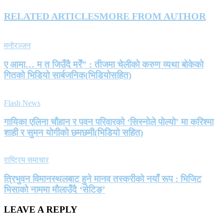
RELATED ARTICLES
MORE FROM AUTHOR
मनोरञ्जन
ए आमा… म त जिउँदै मरेँ” : तीजमा चेलीको करुण व्यथा बोकेको
गितको भिडियो सार्बजनिक(भिडियोसहित)
Flash News
गायिका एलिना चौहान र पवन परिवारको ‘सिस्नोले पोल्यो’ मा करिश्मा
शाही र सुमन योगीको छमछमी(भिडियो सहित)
राष्ट्रिय समाचार
त्रिभुवन विमानस्थलबाट हुने मानव तस्करीको नयाँ रूप : भिजिट
भिसाको नाममा मौलाउँदै ‘सेटिङ’
LEAVE A REPLY