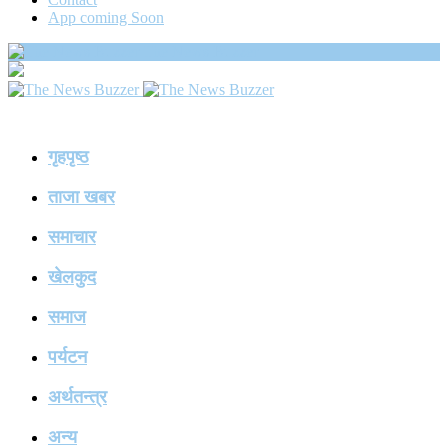
App coming Soon
The News Buzzer
गृहपृष्ठ
ताजा खबर
समाचार
खेलकुद
समाज
पर्यटन
अर्थतन्त्र
अन्य