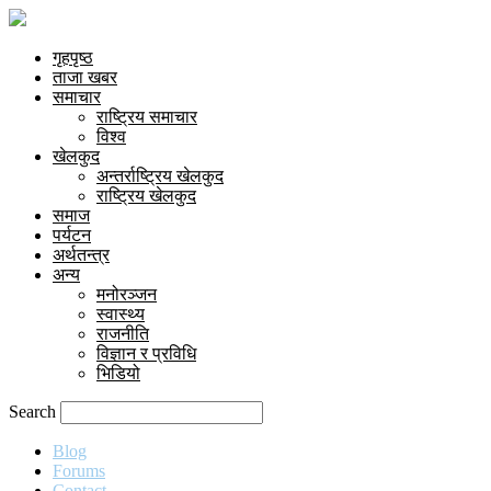
गृहपृष्ठ
ताजा खबर
समाचार
राष्ट्रिय समाचार
विश्व
खेलकुद
अन्तर्राष्ट्रिय खेलकुद
राष्ट्रिय खेलकुद
समाज
पर्यटन
अर्थतन्त्र
अन्य
मनोरञ्जन
स्वास्थ्य
राजनीति
विज्ञान र प्रविधि
भिडियो
Search
Blog
Forums
Contact