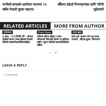
पत्नीको हत्याको आरोपमा भारतमा १९
बाँकेमा डढेलो नियन्त्रणका लागि गरियो
वर्षीय नेपाली युवक पक्राउ
पूर्वतयारी
RELATED ARTICLES
MORE FROM AUTHOR
मनोरञ्जन
Flash News
ताजा खबर
ए आमा… म त जिउँदै मरेँ” : तीजमा
गायिका एलिना चौहान र पवन
कोड वर्ड’ प्रयोग गरेर पुन मानव
चेलीको करुण व्यथा बोकेको गितको
परिवारको ‘सिस्नोले पोल्यो’ मा करिश्मा
तस्करी , सेटिङ शुल्क परिमार्जन
भिडियो सार्बजनिक(भिडियोसहित)
शाही र सुमन योगीको छमछमी(भिडियो
सहित)
LEAVE A REPLY