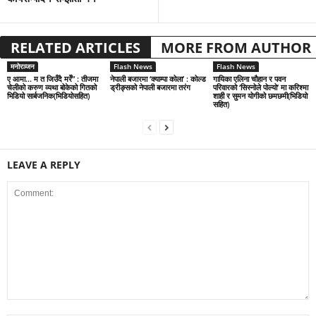
RELATED ARTICLES
MORE FROM AUTHOR
मनोरञ्जन
Flash News
Flash News
ए आमा… म त जिउँदै मरेँ” : तीजमा
नेपाली बजारमा ‘क्याम्पा कोला’ : कोल्ड
गायिका एलिना चौहान र पवन
चेलीको करुण व्यथा बोकेको गितको
ड्रीङ्सको नेपाली बजारमा तरंग
परिवारको ‘सिस्नोले पोल्यो’ मा करिश्मा
भिडियो सार्बजनिक(भिडियोसहित)
शाही र सुमन योगीको छमछमी(भिडियो
सहित)
LEAVE A REPLY