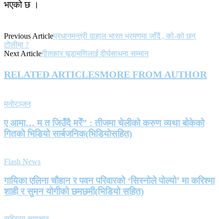
भएको छ ।
Previous Article
प्रधानमन्त्री दाहाल भारत भ्रमणमा जाँदै , को-को छन्
टोलीमा ?
Next Article
गीतकार चूडामणिलाई दीर्घसाधना सम्मान
RELATED ARTICLES
MORE FROM AUTHOR
मनोरञ्जन
ए आमा… म त जिउँदै मरेँ” : तीजमा चेलीको करुण व्यथा बोकेको
गितको भिडियो सार्बजनिक(भिडियोसहित)
Flash News
गायिका एलिना चौहान र पवन परिवारको ‘सिस्नोले पोल्यो’ मा करिश्मा
शाही र सुमन योगीको छमछमी(भिडियो सहित)
राष्ट्रिय समाचार