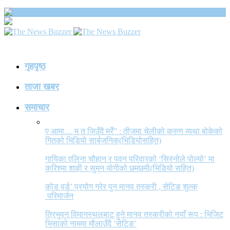
The News Buzzer
गृहपृष्ठ
ताजा खबर
समाचार
ए आमा… म त जिउँदै मरेँ” : तीजमा चेलीको करुण व्यथा बोकेको
गितको भिडियो सार्बजनिक(भिडियोसहित)
गायिका एलिना चौहान र पवन परिवारको ‘सिस्नोले पोल्यो’ मा
करिश्मा शाही र सुमन योगीको छमछमी(भिडियो सहित)
कोड वर्ड’ प्रयोग गरेर पुन मानव तस्करी , सेटिङ शुल्क
परिमार्जन
त्रिभुवन विमानस्थलबाट हुने मानव तस्करीको नयाँ रूप : भिजिट
भिसाको नाममा मौलाउँदै ‘सेटिङ’