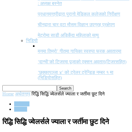
: अध्यक्ष बस्नेत
प्रधानमन्त्रीद्वारा पुरानो मेडिकल कलेजको निरीक्षण
चीनद्वारा चार वटा मौसम विज्ञान उपग्रह प्रक्षेपण
मेट्रोमा साडी अड्किँदा महिलाको मृत्यु
भिडियो
मनमा तिम्रो’ गीतमा गायिका स्वरुपा फरक अवतारमा
‘दान्भी’को टिजरमा पूजाको एक्सन अवतार(टिजरसहित)
‘छक्कापञ्जा ४’ को ट्रेलर ट्रेन्डिङ नम्बर १ मा
(भिडियोसहित)
Home
अर्थतन्त्र
रिद्धि सिद्धि ज्वेलर्सले ज्याला र जर्तीमा छुट दिने
अर्थतन्त्र
समाचार
रिद्धि सिद्धि ज्वेलर्सले ज्याला र जर्तीमा छुट दिने