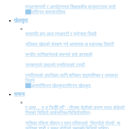
प्रधानमन्त्री र आन्दोलनरत शिक्षकबीच बालुवाटारमा वार्ता
All
राष्ट्रिय समाचार
विश्व
खेलकुद
सभापति कप आज एनआरटी र फ्रेन्ड्स भिड्दै
भलिबल खेलको संरक्षण गर्न आवश्यक छ वडाध्यक्ष तिवारी
सन्दीप लामिछानेलाई क्यानले गर्‍यो कारबाही
जनकपुरले उचाल्यो एनपीएलको ट्रफी
एनपीएलको उपाधिका लागि शनिबार सुदूरपश्चिम र जनकपुर
भिड्ने
All
अन्तर्राष्ट्रिय खेलकुद
राष्ट्रिय खेलकुद
समाज
ए आमा… म त जिउँदै मरेँ” : तीजमा चेलीको करुण व्यथा बोकेको
गितको भिडियो सार्बजनिक(भिडियोसहित)
गायिका एलिना चौहान र पवन परिवारको ‘सिस्नोले पोल्यो’ मा
करिश्मा शाही र सुमन योगीको छमछमी(भिडियो सहित)