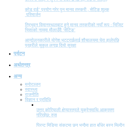
कोड वर्ड’ प्रयोग गरेर पुन मानव तस्करी , सेटिङ शुल्क
परिमार्जन
त्रिभुवन विमानस्थलबाट हुने मानव तस्करीको नयाँ रूप : भिजिट
भिसाको नाममा मौलाउँदै ‘सेटिङ’
आन्दोलनकारीले योगेश भट्टराईलाई शौचालयमा घेरा हालेपछि
प्रहरीले चुकुल लगाइ दियो सुरक्षा
पर्यटन
अर्थतन्त्र
अन्य
मनोरञ्जन
स्वास्थ्य
राजनीति
विज्ञान र प्रविधि
उत्तर कोरियाली क्षेप्यास्त्रले युक्रेनमाथि आक्रमण
गरिरहेछ: रुस
प्रिन्ट मिडिया संकटमा छन् भन्दैमा हात बाँधेर बस्न मिल्दैन