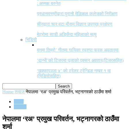
: अध्यक्ष बस्नेत
प्रधानमन्त्रीद्वारा पुरानो मेडिकल कलेजको निरीक्षण
चीनद्वारा चार वटा मौसम विज्ञान उपग्रह प्रक्षेपण
मेट्रोमा साडी अड्किँदा महिलाको मृत्यु
भिडियो
मनमा तिम्रो’ गीतमा गायिका स्वरुपा फरक अवतारमा
‘दान्भी’को टिजरमा पूजाको एक्सन अवतार(टिजरसहित)
‘छक्कापञ्जा ४’ को ट्रेलर ट्रेन्डिङ नम्बर १ मा
(भिडियोसहित)
Home
समाज
नेपालमा ‘रअ’ प्रमुख परिवर्तन, भट्नागरको ठाउँमा शर्मा
समाज
समाचार
नेपालमा ‘रअ’ प्रमुख परिवर्तन, भट्नागरको ठाउँमा
शर्मा