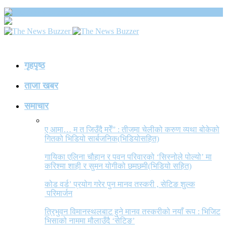
The News Buzzer
गृहपृष्ठ
ताजा खबर
समाचार
ए आमा… म त जिउँदै मरेँ” : तीजमा चेलीको करुण व्यथा बोकेको
गितको भिडियो सार्बजनिक(भिडियोसहित)
गायिका एलिना चौहान र पवन परिवारको ‘सिस्नोले पोल्यो’ मा
करिश्मा शाही र सुमन योगीको छमछमी(भिडियो सहित)
कोड वर्ड’ प्रयोग गरेर पुन मानव तस्करी , सेटिङ शुल्क
परिमार्जन
त्रिभुवन विमानस्थलबाट हुने मानव तस्करीको नयाँ रूप : भिजिट
भिसाको नाममा मौलाउँदै ‘सेटिङ’