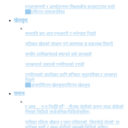
प्रधानमन्त्री र आन्दोलनरत शिक्षकबीच बालुवाटारमा वार्ता
All
राष्ट्रिय समाचार
विश्व
खेलकुद
सभापति कप आज एनआरटी र फ्रेन्ड्स भिड्दै
भलिबल खेलको संरक्षण गर्न आवश्यक छ वडाध्यक्ष तिवारी
सन्दीप लामिछानेलाई क्यानले गर्‍यो कारबाही
जनकपुरले उचाल्यो एनपीएलको ट्रफी
एनपीएलको उपाधिका लागि शनिबार सुदूरपश्चिम र जनकपुर
भिड्ने
All
अन्तर्राष्ट्रिय खेलकुद
राष्ट्रिय खेलकुद
समाज
ए आमा… म त जिउँदै मरेँ” : तीजमा चेलीको करुण व्यथा बोकेको
गितको भिडियो सार्बजनिक(भिडियोसहित)
गायिका एलिना चौहान र पवन परिवारको ‘सिस्नोले पोल्यो’ मा
करिश्मा शाही र सुमन योगीको छमछमी(भिडियो सहित)