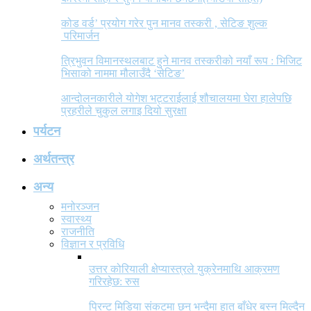
कोड वर्ड’ प्रयोग गरेर पुन मानव तस्करी , सेटिङ शुल्क
परिमार्जन
त्रिभुवन विमानस्थलबाट हुने मानव तस्करीको नयाँ रूप : भिजिट
भिसाको नाममा मौलाउँदै ‘सेटिङ’
आन्दोलनकारीले योगेश भट्टराईलाई शौचालयमा घेरा हालेपछि
प्रहरीले चुकुल लगाइ दियो सुरक्षा
पर्यटन
अर्थतन्त्र
अन्य
मनोरञ्जन
स्वास्थ्य
राजनीति
विज्ञान र प्रविधि
उत्तर कोरियाली क्षेप्यास्त्रले युक्रेनमाथि आक्रमण
गरिरहेछ: रुस
प्रिन्ट मिडिया संकटमा छन् भन्दैमा हात बाँधेर बस्न मिल्दैन