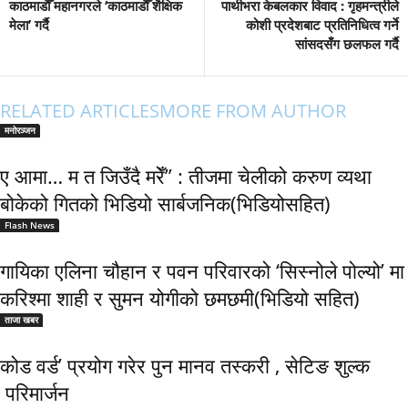
काठमाडौँ महानगरले ‘काठमाडौँ शैक्षिक
पाथीभरा केबलकार विवाद : गृहमन्त्रीले
मेला’ गर्दै
कोशी प्रदेशबाट प्रतिनिधित्व गर्ने
सांसदसँग छलफल गर्दै
RELATED ARTICLES
MORE FROM AUTHOR
मनोरञ्जन
ए आमा… म त जिउँदै मरेँ” : तीजमा चेलीको करुण व्यथा
बोकेको गितको भिडियो सार्बजनिक(भिडियोसहित)
Flash News
गायिका एलिना चौहान र पवन परिवारको ‘सिस्नोले पोल्यो’ मा
करिश्मा शाही र सुमन योगीको छमछमी(भिडियो सहित)
ताजा खबर
कोड वर्ड’ प्रयोग गरेर पुन मानव तस्करी , सेटिङ शुल्क
परिमार्जन