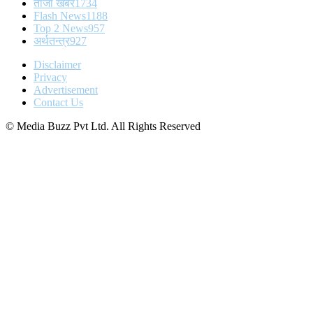
ताजा खबर
1734
Flash News
1188
Top 2 News
957
अर्थतन्त्र
927
Disclaimer
Privacy
Advertisement
Contact Us
© Media Buzz Pvt Ltd. All Rights Reserved