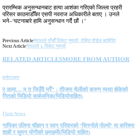
प्रारम्भिक अनुसन्धानबाट हत्या आशंका गरिएको जिल्ला प्रहरी
परिसर काठमाडौँका एसपी नवराज अधिकारीले बताए । उनले
भने–‘घटनाबारे हामि अनुसन्धान गर्दै छौं ।’
Previous Article
नेपालले पाँचौँ विकेट गुमायो, रोहित पौडेल बाहिरिए
Next Article
नेपालले ६ विकेट गुमायो
RELATED ARTICLES
MORE FROM AUTHOR
मनोरञ्जन
ए आमा… म त जिउँदै मरेँ” : तीजमा चेलीको करुण व्यथा बोकेको
गितको भिडियो सार्बजनिक(भिडियोसहित)
Flash News
गायिका एलिना चौहान र पवन परिवारको ‘सिस्नोले पोल्यो’ मा करिश्मा
शाही र सुमन योगीको छमछमी(भिडियो सहित)