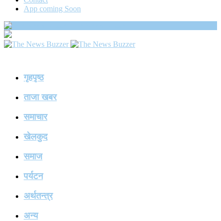
App coming Soon
The News Buzzer
गृहपृष्ठ
ताजा खबर
समाचार
खेलकुद
समाज
पर्यटन
अर्थतन्त्र
अन्य