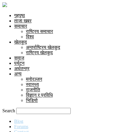
गृहपृष्ठ
ताजा खबर
समाचार
राष्ट्रिय समाचार
विश्व
खेलकुद
अन्तर्राष्ट्रिय खेलकुद
राष्ट्रिय खेलकुद
समाज
पर्यटन
अर्थतन्त्र
अन्य
मनोरञ्जन
स्वास्थ्य
राजनीति
विज्ञान र प्रविधि
भिडियो
Search
Blog
Forums
Contact