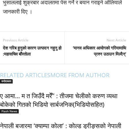
भुसाललाई शुक्रबार अदालतमा पेस गर्ने र बयान गराइने ओलियाले
जानकारी दिए ।
Previous Article
Next Article
देश गरिब हुनुको कारण उत्पादन नहुनु हो
‘मानव अधिकार आयोगको गरिमामाथि
:महासचिव बाँस्तोला
प्रश्न उठाउन मिल्दैन्’
RELATED ARTICLES
MORE FROM AUTHOR
मनोरञ्जन
ए आमा… म त जिउँदै मरेँ” : तीजमा चेलीको करुण व्यथा
बोकेको गितको भिडियो सार्बजनिक(भिडियोसहित)
Flash News
नेपाली बजारमा ‘क्याम्पा कोला’ : कोल्ड ड्रीङ्सको नेपाली