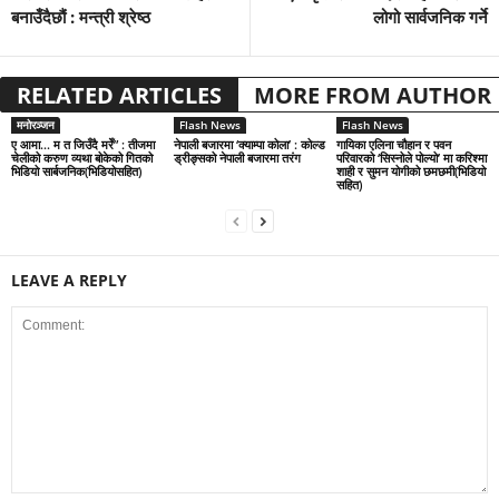
बनाउँदैछौं : मन्त्री श्रेष्ठ
लोगो सार्वजनिक गर्ने
RELATED ARTICLES
MORE FROM AUTHOR
मनोरञ्जन
Flash News
Flash News
ए आमा… म त जिउँदै मरेँ” : तीजमा
नेपाली बजारमा ‘क्याम्पा कोला’ : कोल्ड
गायिका एलिना चौहान र पवन
चेलीको करुण व्यथा बोकेको गितको
ड्रीङ्सको नेपाली बजारमा तरंग
परिवारको ‘सिस्नोले पोल्यो’ मा करिश्मा
भिडियो सार्बजनिक(भिडियोसहित)
शाही र सुमन योगीको छमछमी(भिडियो
सहित)
LEAVE A REPLY