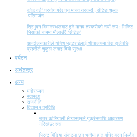
कोड वर्ड’ प्रयोग गरेर पुन मानव तस्करी , सेटिङ शुल्क
परिमार्जन
त्रिभुवन विमानस्थलबाट हुने मानव तस्करीको नयाँ रूप : भिजिट
भिसाको नाममा मौलाउँदै ‘सेटिङ’
आन्दोलनकारीले योगेश भट्टराईलाई शौचालयमा घेरा हालेपछि
प्रहरीले चुकुल लगाइ दियो सुरक्षा
पर्यटन
अर्थतन्त्र
अन्य
मनोरञ्जन
स्वास्थ्य
राजनीति
विज्ञान र प्रविधि
उत्तर कोरियाली क्षेप्यास्त्रले युक्रेनमाथि आक्रमण
गरिरहेछ: रुस
प्रिन्ट मिडिया संकटमा छन् भन्दैमा हात बाँधेर बस्न मिल्दैन