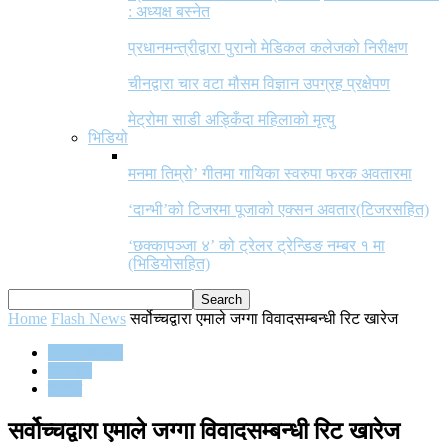
: अध्यक्ष बस्नेत
प्रधानमन्त्रीद्वारा पुरानो मेडिकल कलेजको निरीक्षण
चीनद्वारा चार वटा मौसम विज्ञान उपग्रह प्रक्षेपण
मेट्रोमा साडी अड्किँदा महिलाको मृत्यु
भिडियो
मनमा तिम्रो’ गीतमा गायिका स्वरुपा फरक अवतारमा
‘दान्भी’को टिजरमा पूजाको एक्सन अवतार(टिजरसहित)
‘छक्कापञ्जा ४’ को ट्रेलर ट्रेन्डिङ नम्बर १ मा
(भिडियोसहित)
Home
Flash News
सर्वोच्चद्वारा एमाले जग्गा विवादसम्बन्धी रिट खारेज
Flash News
समाचार
समाज
सर्वोच्चद्वारा एमाले जग्गा विवादसम्बन्धी रिट खारेज