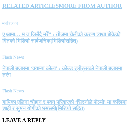
RELATED ARTICLES
MORE FROM AUTHOR
मनोरञ्जन
ए आमा… म त जिउँदै मरेँ” : तीजमा चेलीको करुण व्यथा बोकेको
गितको भिडियो सार्बजनिक(भिडियोसहित)
Flash News
नेपाली बजारमा ‘क्याम्पा कोला’ : कोल्ड ड्रीङ्सको नेपाली बजारमा
तरंग
Flash News
गायिका एलिना चौहान र पवन परिवारको ‘सिस्नोले पोल्यो’ मा करिश्मा
शाही र सुमन योगीको छमछमी(भिडियो सहित)
LEAVE A REPLY