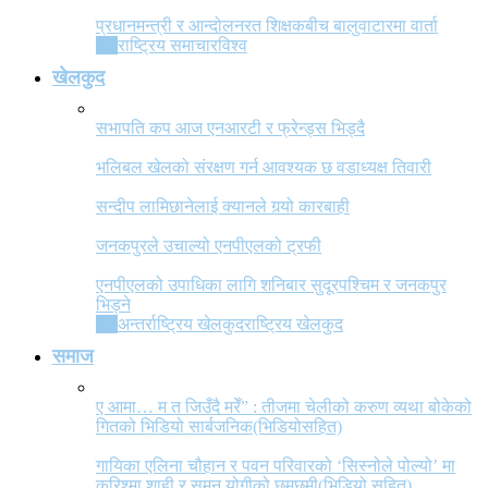
प्रधानमन्त्री र आन्दोलनरत शिक्षकबीच बालुवाटारमा वार्ता
All
राष्ट्रिय समाचार
विश्व
खेलकुद
सभापति कप आज एनआरटी र फ्रेन्ड्स भिड्दै
भलिबल खेलको संरक्षण गर्न आवश्यक छ वडाध्यक्ष तिवारी
सन्दीप लामिछानेलाई क्यानले गर्‍यो कारबाही
जनकपुरले उचाल्यो एनपीएलको ट्रफी
एनपीएलको उपाधिका लागि शनिबार सुदूरपश्चिम र जनकपुर
भिड्ने
All
अन्तर्राष्ट्रिय खेलकुद
राष्ट्रिय खेलकुद
समाज
ए आमा… म त जिउँदै मरेँ” : तीजमा चेलीको करुण व्यथा बोकेको
गितको भिडियो सार्बजनिक(भिडियोसहित)
गायिका एलिना चौहान र पवन परिवारको ‘सिस्नोले पोल्यो’ मा
करिश्मा शाही र सुमन योगीको छमछमी(भिडियो सहित)