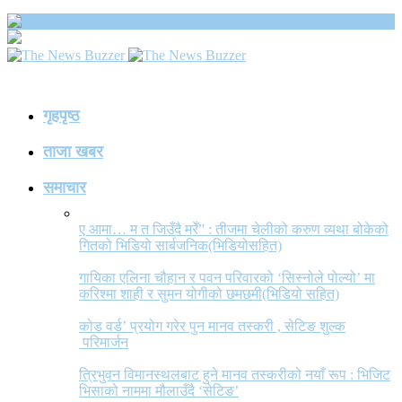
The News Buzzer
गृहपृष्ठ
ताजा खबर
समाचार
ए आमा… म त जिउँदै मरेँ” : तीजमा चेलीको करुण व्यथा बोकेको
गितको भिडियो सार्बजनिक(भिडियोसहित)
गायिका एलिना चौहान र पवन परिवारको ‘सिस्नोले पोल्यो’ मा
करिश्मा शाही र सुमन योगीको छमछमी(भिडियो सहित)
कोड वर्ड’ प्रयोग गरेर पुन मानव तस्करी , सेटिङ शुल्क
परिमार्जन
त्रिभुवन विमानस्थलबाट हुने मानव तस्करीको नयाँ रूप : भिजिट
भिसाको नाममा मौलाउँदै ‘सेटिङ’