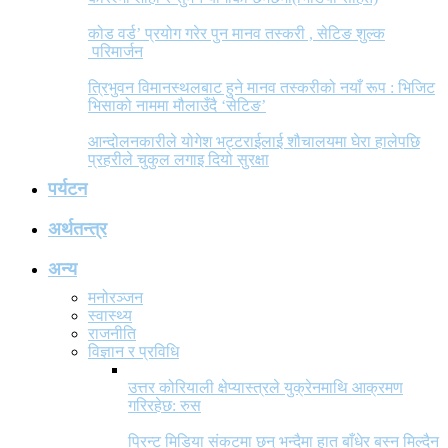
कोड वर्ड’ प्रयोग गरेर पुन मानव तस्करी , सेटिङ शुल्क
परिमार्जन
त्रिभुवन विमानस्थलबाट हुने मानव तस्करीको नयाँ रूप : भिजिट
भिसाको नाममा मौलाउँदै ‘सेटिङ’
आन्दोलनकारीले योगेश भट्टराईलाई शौचालयमा घेरा हालेपछि
प्रहरीले चुकुल लगाइ दियो सुरक्षा
पर्यटन
अर्थतन्त्र
अन्य
मनोरञ्जन
स्वास्थ्य
राजनीति
विज्ञान र प्रविधि
उत्तर कोरियाली क्षेप्यास्त्रले युक्रेनमाथि आक्रमण
गरिरहेछ: रुस
प्रिन्ट मिडिया संकटमा छन् भन्दैमा हात बाँधेर बस्न मिल्दैन