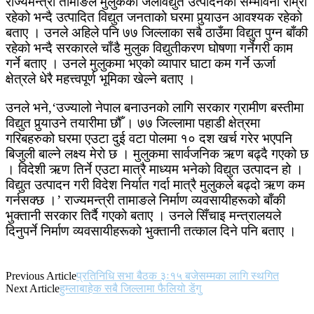
राज्यमन्त्री तामाङले मुलुकका जलविद्युत उत्पादनको सम्भावना राम्रो
रहेको भन्दै उत्पादित विद्युत जनताको घरमा पुर्‍याउन आवश्यक रहेको
बताए । उनले अहिले पनि ७७ जिल्लाका सबै ठाउँमा विद्युत पुग्न बाँकी
रहेको भन्दै सरकारले चाँडै मुलुक विद्युतीकरण घोषणा गर्नेगरी काम
गर्ने बताए । उनले मुलुकमा भएको व्यापार घाटा कम गर्ने ऊर्जा
क्षेत्रले धेरै महत्त्वपूर्ण भूमिका खेल्ने बताए ।
उनले भने,‘उज्यालो नेपाल बनाउनको लागि सरकार ग्रामीण बस्तीमा
विद्युत पुर्‍याउने तयारीमा छौँ । ७७ जिल्लामा पहाडी क्षेत्रमा
गरिबहरुको घरमा एउटा दुई वटा पोलमा १० दश खर्च गरेर भएपनि
बिजुली बाल्ने लक्ष्य मेरो छ । मुलुकमा सार्वजनिक ऋण बढ्दै गएको छ
। विदेशी ऋण तिर्ने एउटा मात्रै माध्यम भनेको विद्युत उत्पादन हो ।
विद्युत उत्पादन गरी विदेश निर्यात गर्दा मात्रै मुलुकले बढ्दो ऋण कम
गर्नसक्छ ।’ राज्यमन्त्री तामाङले निर्माण व्यवसायीहरूको बाँकी
भुक्तानी सरकार तिर्दै गएको बताए । उनले सिँचाइ मन्त्रालयले
दिनुपर्ने निर्माण व्यवसायीहरूको भुक्तानी तत्काल दिने पनि बताए ।
Previous Article
प्रतिनिधि सभा बैठक ३ः१५ बजेसम्मका लागि स्थगित
Next Article
हुम्लाबाहेक सबै जिल्लामा फैलियो डेंगु