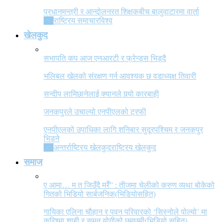
प्रधानमन्त्री र आन्दोलनरत शिक्षकबीच बालुवाटारमा वार्ता
All
राष्ट्रिय समाचार
विश्व
खेलकुद
सभापति कप आज एनआरटी र फ्रेन्ड्स भिड्दै
भलिबल खेलको संरक्षण गर्न आवश्यक छ वडाध्यक्ष तिवारी
सन्दीप लामिछानेलाई क्यानले गर्‍यो कारबाही
जनकपुरले उचाल्यो एनपीएलको ट्रफी
एनपीएलको उपाधिका लागि शनिबार सुदूरपश्चिम र जनकपुर
भिड्ने
All
अन्तर्राष्ट्रिय खेलकुद
राष्ट्रिय खेलकुद
समाज
ए आमा… म त जिउँदै मरेँ” : तीजमा चेलीको करुण व्यथा बोकेको
गितको भिडियो सार्बजनिक(भिडियोसहित)
गायिका एलिना चौहान र पवन परिवारको ‘सिस्नोले पोल्यो’ मा
करिश्मा शाही र सुमन योगीको छमछमी(भिडियो सहित)