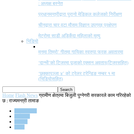
: अध्यक्ष बस्नेत
प्रधानमन्त्रीद्वारा पुरानो मेडिकल कलेजको निरीक्षण
चीनद्वारा चार वटा मौसम विज्ञान उपग्रह प्रक्षेपण
मेट्रोमा साडी अड्किँदा महिलाको मृत्यु
भिडियो
मनमा तिम्रो’ गीतमा गायिका स्वरुपा फरक अवतारमा
‘दान्भी’को टिजरमा पूजाको एक्सन अवतार(टिजरसहित)
‘छक्कापञ्जा ४’ को ट्रेलर ट्रेन्डिङ नम्बर १ मा
(भिडियोसहित)
Home
Flash News
ग्रामीण क्षेत्रमा बिजुली पुग्नेगरी सरकारले काम गरिरहेको
छ : राज्यमन्त्री तामाङ
Flash News
अर्थतन्त्र
समाचार
समाज