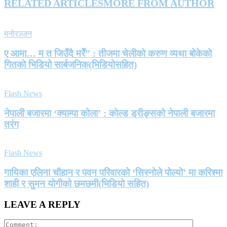
RELATED ARTICLES
MORE FROM AUTHOR
मनोरञ्जन
ए आमा… म त जिउँदै मरेँ” : तीजमा चेलीको करुण व्यथा बोकेको
गितको भिडियो सार्बजनिक(भिडियोसहित)
Flash News
नेपाली बजारमा ‘क्याम्पा कोला’ : कोल्ड ड्रीङ्सको नेपाली बजारमा
तरंग
Flash News
गायिका एलिना चौहान र पवन परिवारको ‘सिस्नोले पोल्यो’ मा करिश्मा
शाही र सुमन योगीको छमछमी(भिडियो सहित)
LEAVE A REPLY