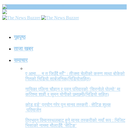
The News Buzzer
गृहपृष्ठ
ताजा खबर
समाचार
ए आमा… म त जिउँदै मरेँ” : तीजमा चेलीको करुण व्यथा बोकेको
गितको भिडियो सार्बजनिक(भिडियोसहित)
गायिका एलिना चौहान र पवन परिवारको ‘सिस्नोले पोल्यो’ मा
करिश्मा शाही र सुमन योगीको छमछमी(भिडियो सहित)
कोड वर्ड’ प्रयोग गरेर पुन मानव तस्करी , सेटिङ शुल्क
परिमार्जन
त्रिभुवन विमानस्थलबाट हुने मानव तस्करीको नयाँ रूप : भिजिट
भिसाको नाममा मौलाउँदै ‘सेटिङ’