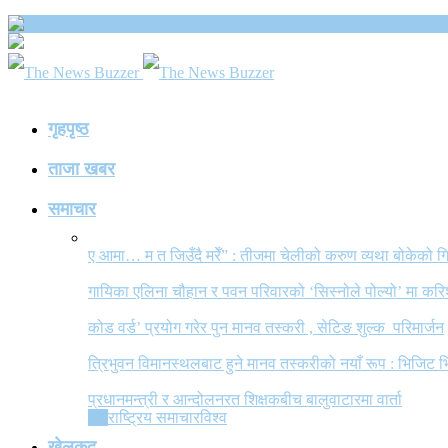
The News Buzzer
गृहपृष्ठ
ताजा खबर
समाचार
ए आमा… म त जिउँदै मरेँ” : तीजमा चेलीको करुण व्यथा बोकेको
गायिका एलिना चौहान र पवन परिवारको ‘सिस्नोले पोल्यो’ मा कर
कोड वर्ड’ प्रयोग गरेर पुन मानव तस्करी , सेटिङ शुल्क परिमार्जन
त्रिभुवन विमानस्थलबाट हुने मानव तस्करीको नयाँ रूप : भिजिट भ
प्रधानमन्त्री र आन्दोलनरत शिक्षकबीच बालुवाटारमा वार्ता
All
राष्ट्रिय समाचार
विश्व
खेलकुद