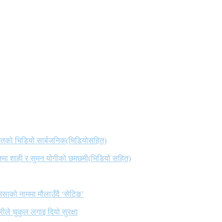
 गितको भिडियो सार्बजनिक(भिडियोसहित)
िश्मा शाही र सुमन योगीको छमछमी(भिडियो सहित)
िसाको नाममा मौलाउँदै ‘सेटिङ’
ले चुकुल लगाइ दियो सुरक्षा