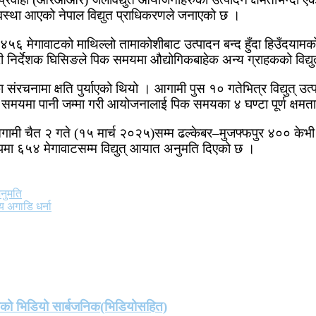
ने अवस्था आएको नेपाल विद्युत प्राधिकरणले जनाएको छ ।
४५६ मेगावाटको माथिल्लो तामाकोशीबाट उत्पादन बन्द हुँदा हिउँदयामको
िर्देशक घिसिङले पिक समयमा औद्योगिकबाहेक अन्य ग्राहकको विद्युत् आपू
रचनामा क्षति पुर्याएको थियो । आगामी पुस १० गतेभित्र विद्युत् उत
ुने समयमा पानी जम्मा गरी आयोजनालाई पिक समयका ४ घण्टा पूर्ण क्ष
ाई आगामी चैत २ गते (१५ मार्च २०२५)सम्म ढल्केबर–मुजफ्फपुर ४०० के
पमा ६५४ मेगावाटसम्म विद्युत् आयात अनुमति दिएको छ ।
अनुमति
य अगाडि धर्ना
तको भिडियो सार्बजनिक(भिडियोसहित)