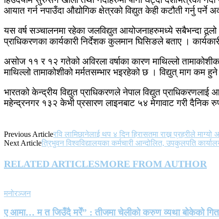
आयात गर्न नपाउँदा औद्योगिक क्षेत्रको विद्युत केही कटौती गर्नु पर्
यस वर्ष सञ्चालनमा रहेका जलविद्युत आयोजनाहरुमध्ये सबैभन्दा ठूलो 
प्राधिकरणका कार्यकारी निर्देशक कुलमान घिसिङले बताए । कार्यकारी न
असोज ११ र १२ गतेको अविरला वर्षाका कारण माथिल्लो तामाकोशीका सं
माथिल्लो तामाकोशीको मर्मतसम्भार भइरहेको छ । विद्युत् माग कम ह
भारतको केन्द्रीय विद्युत प्राधिकरणले नेपाल विद्युत प्राधिकरणल
महेन्द्रनगर १३२ केभी प्रसारण लाइनबाट ५४ मेगावाट गरी दैनिक रु
Previous Article
रवि लामिछानेलाई थप ४ दिन हिरासतमा राख्न प्रहरीले माग्यो 
Next Article
त्रिभुवन विश्वविद्यालयका कर्मचारी आन्दोलित, उपकुलपति कार्याल
RELATED ARTICLES
MORE FROM AUTHOR
मनोरञ्जन
ए आमा… म त जिउँदै मरेँ” : तीजमा चेलीको करुण व्यथा बोकेको गि