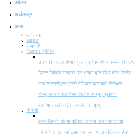
पर्यटन
अर्थतन्त्र
अन्य
मनोरञ्जन
स्वास्थ्य
राजनीति
विज्ञान र प्रविधि
उत्तर कोरियाली क्षेप्यास्त्रले युक्रेनमाथि आक्रमण गरिरहे
प्रिन्ट मिडिया संकटमा छन् भन्दैमा हात बाँधेर बस्न मिल्दैन :
प्रधानमन्त्रीद्वारा पुरानो मेडिकल कलेजको निरीक्षण
चीनद्वारा चार वटा मौसम विज्ञान उपग्रह प्रक्षेपण
मेट्रोमा साडी अड्किँदा महिलाको मृत्यु
भिडियो
मनमा तिम्रो’ गीतमा गायिका स्वरुपा फरक अवतारमा
‘दान्भी’को टिजरमा पूजाको एक्सन अवतार(टिजरसहित)