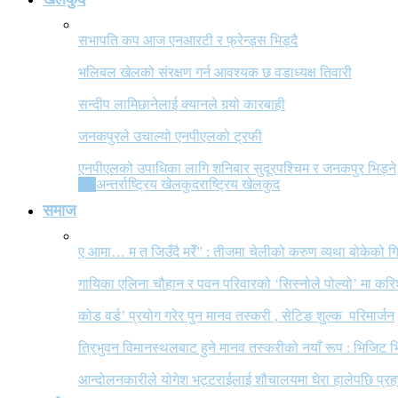
सभापति कप आज एनआरटी र फ्रेन्ड्स भिड्दै
भलिबल खेलको संरक्षण गर्न आवश्यक छ वडाध्यक्ष तिवारी
सन्दीप लामिछानेलाई क्यानले गर्‍यो कारबाही
जनकपुरले उचाल्यो एनपीएलको ट्रफी
एनपीएलको उपाधिका लागि शनिबार सुदूरपश्चिम र जनकपुर भिड्ने
All
अन्तर्राष्ट्रिय खेलकुद
राष्ट्रिय खेलकुद
समाज
ए आमा… म त जिउँदै मरेँ” : तीजमा चेलीको करुण व्यथा बोकेको
गायिका एलिना चौहान र पवन परिवारको ‘सिस्नोले पोल्यो’ मा कर
कोड वर्ड’ प्रयोग गरेर पुन मानव तस्करी , सेटिङ शुल्क परिमार्जन
त्रिभुवन विमानस्थलबाट हुने मानव तस्करीको नयाँ रूप : भिजिट भ
आन्दोलनकारीले योगेश भट्टराईलाई शौचालयमा घेरा हालेपछि प्रहरी