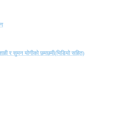
ंग
मा शाही र सुमन योगीको छमछमी(भिडियो सहित)