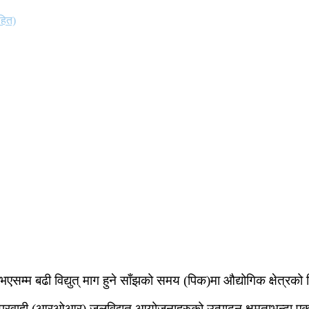
हित)
म्म बढी विद्युत् माग हुने साँझको समय (पिक)मा औद्योगिक क्षेत्रको व
ी प्रवाही (आरओआर) जलविद्युत आयोजनाहरुको उत्पादन क्षमताभन्दा एक