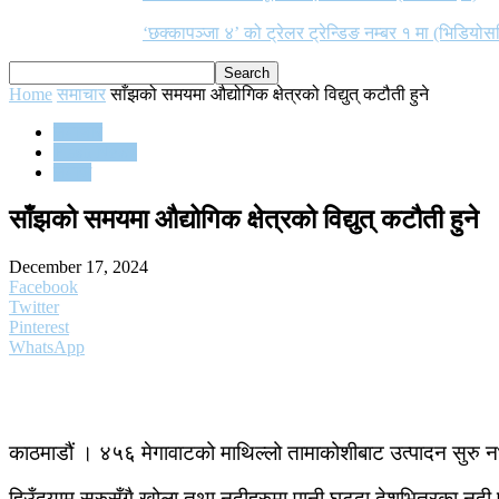
‘छक्कापञ्जा ४’ को ट्रेलर ट्रेन्डिङ नम्बर १ मा (भिडियोस
Home
समाचार
साँझको समयमा औद्योगिक क्षेत्रको विद्युत् कटौती हुने
समाचार
Flash News
समाज
साँझको समयमा औद्योगिक क्षेत्रको विद्युत् कटौती हुने
December 17, 2024
Facebook
Twitter
Pinterest
WhatsApp
काठमाडौं । ४५६ मेगावाटको माथिल्लो तामाकोशीबाट उत्पादन सुरु नभएस
हिउँदयाम सुरुसँगै खोला तथा नदीहरुमा पानी घट्दा देशभित्रका नद