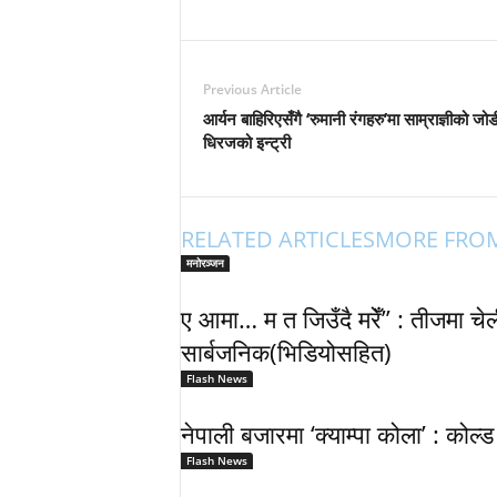
Previous Article
आर्यन बाहिरिएसँगै ‘रुमानी रंगहरु’मा साम्राज्ञीको जोड
धिरजको इन्ट्री
RELATED ARTICLES
MORE FRO
मनोरञ्जन
ए आमा… म त जिउँदै मरेँ” : तीजमा च
सार्बजनिक(भिडियोसहित)
Flash News
नेपाली बजारमा ‘क्याम्पा कोला’ : कोल्
Flash News