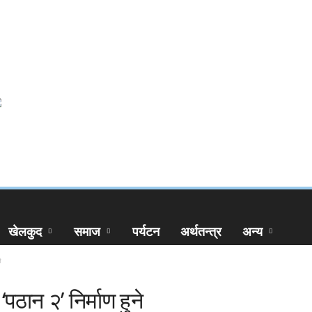
खेलकुद
समाज
पर्यटन
अर्थतन्त्र
अन्य
े
पठान २’ निर्माण हुने