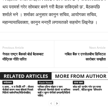
थप परामर्श गरेर सोमबार बस्ने गरी बैठक सकिएको छ’, बैठकपछि
शर्माले भने । शर्माका अनुसार कानुन सचिव, आयोगका सचिव,
महान्यायाधिवक्ता, कानुन मन्त्री लगायतको सहयोग लिइनेछ ।
Previous Article
Next Article
नेपाल राष्ट्र बैंकको बोर्ड बैठकबाट
नबिल बैंक र एनसेलबीच डिजिटल
मौद्रिक नीति पारित
कारोबार सम्झौता
RELATED ARTICLES
MORE FROM AUTHOR
मनोरञ्जन
Flash News
ताजा खबर
ए आमा… म त जिउँदै मरेँ” : तीजमा
गायिका एलिना चौहान र पवन
कोड वर्ड’ प्रयोग गरेर पुन मानव
चेलीको करुण व्यथा बोकेको गितको
परिवारको ‘सिस्नोले पोल्यो’ मा करिश्मा
तस्करी , सेटिङ शुल्क परिमार्जन
भिडियो सार्बजनिक(भिडियोसहित)
शाही र सुमन योगीको छमछमी(भिडियो
सहित)