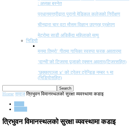
: अध्यक्ष बस्नेत
प्रधानमन्त्रीद्वारा पुरानो मेडिकल कलेजको निरीक्षण
चीनद्वारा चार वटा मौसम विज्ञान उपग्रह प्रक्षेपण
मेट्रोमा साडी अड्किँदा महिलाको मृत्यु
भिडियो
मनमा तिम्रो’ गीतमा गायिका स्वरुपा फरक अवतारमा
‘दान्भी’को टिजरमा पूजाको एक्सन अवतार(टिजरसहित)
‘छक्कापञ्जा ४’ को ट्रेलर ट्रेन्डिङ नम्बर १ मा
(भिडियोसहित)
Home
समाज
त्रिभुवन विमानस्थलको सुरक्षा व्यवस्थामा कडाइ
समाज
समाचार
त्रिभुवन विमानस्थलको सुरक्षा व्यवस्थामा कडाइ