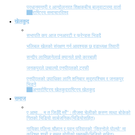
प्रधानमन्त्री र आन्दोलनरत शिक्षकबीच बालुवाटारमा वार्ता
All
राष्ट्रिय समाचार
विश्व
खेलकुद
सभापति कप आज एनआरटी र फ्रेन्ड्स भिड्दै
भलिबल खेलको संरक्षण गर्न आवश्यक छ वडाध्यक्ष तिवारी
सन्दीप लामिछानेलाई क्यानले गर्‍यो कारबाही
जनकपुरले उचाल्यो एनपीएलको ट्रफी
एनपीएलको उपाधिका लागि शनिबार सुदूरपश्चिम र जनकपुर
भिड्ने
All
अन्तर्राष्ट्रिय खेलकुद
राष्ट्रिय खेलकुद
समाज
ए आमा… म त जिउँदै मरेँ” : तीजमा चेलीको करुण व्यथा बोकेको
गितको भिडियो सार्बजनिक(भिडियोसहित)
गायिका एलिना चौहान र पवन परिवारको ‘सिस्नोले पोल्यो’ मा
करिश्मा शाही र सुमन योगीको छमछमी(भिडियो सहित)