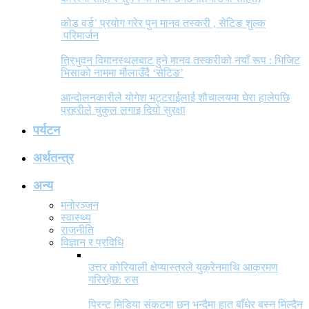
कोड वर्ड’ प्रयोग गरेर पुन मानव तस्करी , सेटिङ शुल्क
परिमार्जन
त्रिभुवन विमानस्थलबाट हुने मानव तस्करीको नयाँ रूप : भिजिट
भिसाको नाममा मौलाउँदै ‘सेटिङ’
आन्दोलनकारीले योगेश भट्टराईलाई शौचालयमा घेरा हालेपछि
प्रहरीले चुकुल लगाइ दियो सुरक्षा
पर्यटन
अर्थतन्त्र
अन्य
मनोरञ्जन
स्वास्थ्य
राजनीति
विज्ञान र प्रविधि
उत्तर कोरियाली क्षेप्यास्त्रले युक्रेनमाथि आक्रमण
गरिरहेछ: रुस
प्रिन्ट मिडिया संकटमा छन् भन्दैमा हात बाँधेर बस्न मिल्दैन