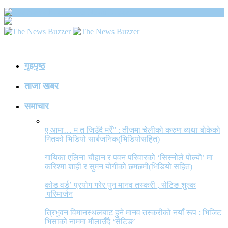
The News Buzzer
गृहपृष्ठ
ताजा खबर
समाचार
ए आमा… म त जिउँदै मरेँ” : तीजमा चेलीको करुण व्यथा बोकेको
गितको भिडियो सार्बजनिक(भिडियोसहित)
गायिका एलिना चौहान र पवन परिवारको ‘सिस्नोले पोल्यो’ मा
करिश्मा शाही र सुमन योगीको छमछमी(भिडियो सहित)
कोड वर्ड’ प्रयोग गरेर पुन मानव तस्करी , सेटिङ शुल्क
परिमार्जन
त्रिभुवन विमानस्थलबाट हुने मानव तस्करीको नयाँ रूप : भिजिट
भिसाको नाममा मौलाउँदै ‘सेटिङ’