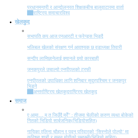
प्रधानमन्त्री र आन्दोलनरत शिक्षकबीच बालुवाटारमा वार्ता
All
राष्ट्रिय समाचार
विश्व
खेलकुद
सभापति कप आज एनआरटी र फ्रेन्ड्स भिड्दै
भलिबल खेलको संरक्षण गर्न आवश्यक छ वडाध्यक्ष तिवारी
सन्दीप लामिछानेलाई क्यानले गर्‍यो कारबाही
जनकपुरले उचाल्यो एनपीएलको ट्रफी
एनपीएलको उपाधिका लागि शनिबार सुदूरपश्चिम र जनकपुर
भिड्ने
All
अन्तर्राष्ट्रिय खेलकुद
राष्ट्रिय खेलकुद
समाज
ए आमा… म त जिउँदै मरेँ” : तीजमा चेलीको करुण व्यथा बोकेको
गितको भिडियो सार्बजनिक(भिडियोसहित)
गायिका एलिना चौहान र पवन परिवारको ‘सिस्नोले पोल्यो’ मा
करिश्मा शाही र सुमन योगीको छमछमी(भिडियो सहित)