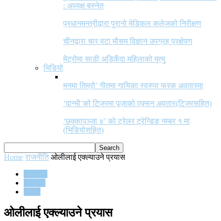
: अध्यक्ष बस्नेत
प्रधानमन्त्रीद्वारा पुरानो मेडिकल कलेजको निरीक्षण
चीनद्वारा चार वटा मौसम विज्ञान उपग्रह प्रक्षेपण
मेट्रोमा साडी अड्किँदा महिलाको मृत्यु
भिडियो
मनमा तिम्रो’ गीतमा गायिका स्वरुपा फरक अवतारमा
‘दान्भी’को टिजरमा पूजाको एक्सन अवतार(टिजरसहित)
‘छक्कापञ्जा ४’ को ट्रेलर ट्रेन्डिङ नम्बर १ मा
(भिडियोसहित)
Home
राजनीति
ओलीलाई एक्ल्याउने प्रयास
राजनीति
समाचार
समाज
ओलीलाई एक्ल्याउने प्रयास