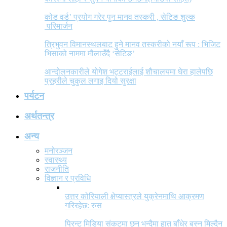
कोड वर्ड’ प्रयोग गरेर पुन मानव तस्करी , सेटिङ शुल्क
परिमार्जन
त्रिभुवन विमानस्थलबाट हुने मानव तस्करीको नयाँ रूप : भिजिट
भिसाको नाममा मौलाउँदै ‘सेटिङ’
आन्दोलनकारीले योगेश भट्टराईलाई शौचालयमा घेरा हालेपछि
प्रहरीले चुकुल लगाइ दियो सुरक्षा
पर्यटन
अर्थतन्त्र
अन्य
मनोरञ्जन
स्वास्थ्य
राजनीति
विज्ञान र प्रविधि
उत्तर कोरियाली क्षेप्यास्त्रले युक्रेनमाथि आक्रमण
गरिरहेछ: रुस
प्रिन्ट मिडिया संकटमा छन् भन्दैमा हात बाँधेर बस्न मिल्दैन