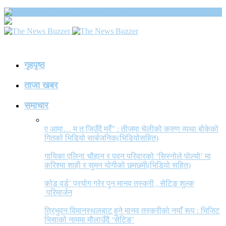
The News Buzzer
गृहपृष्ठ
ताजा खबर
समाचार
ए आमा… म त जिउँदै मरेँ” : तीजमा चेलीको करुण व्यथा बोकेको
गितको भिडियो सार्बजनिक(भिडियोसहित)
गायिका एलिना चौहान र पवन परिवारको ‘सिस्नोले पोल्यो’ मा
करिश्मा शाही र सुमन योगीको छमछमी(भिडियो सहित)
कोड वर्ड’ प्रयोग गरेर पुन मानव तस्करी , सेटिङ शुल्क
परिमार्जन
त्रिभुवन विमानस्थलबाट हुने मानव तस्करीको नयाँ रूप : भिजिट
भिसाको नाममा मौलाउँदै ‘सेटिङ’