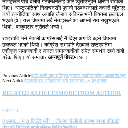
नेताहरूले पाँच दलीय गठबन्धनलाई फेरि व्युँताउनुपर्ने धारणा राखेका
थिए। ‘राष्ट्रपतिको निर्वाचनसँगै पुरानो गठबन्धनलाई कसरी व्युँताएर
नयाँ रणनीतिका साथ अगाडि लैजान सकिन्छ भन्ने विषयमा छलफल
भएको हो। यस विषयमा सबै नेताहरूले आ-आफ्नो राय राख्नुभएको
थियो,’ बालुवाटार स्रोतले भन्यो।
राष्ट्रपति भने नेपाली कांग्रेसलाई नै दिएर अगाडि बढ्ने विषयमा
छलफल भएको थियो। कांग्रेस सभापति देउवाले राष्ट्रपतिमा
एकीकृत समाजवादी र जनता समाजवादीको समेत समर्थन रहने दाबी
गरेका थिए। यो समाचार
अन्नपूर्ण पोस्ट
मा छ ।
Previous Article
केपी ओली कप राष्ट्रिय फुटबल च्याम्पियनसिप आजदेखि शुरु
Next Article
सरकारी वन अतिक्रमण गरी बनाइएका ५५ घर हटाइए
RELATED ARTICLES
MORE FROM AUTHOR
मनोरञ्जन
ए आमा… म त जिउँदै मरेँ” : तीजमा चेलीको करुण व्यथा बोकेको
गितको भिडियो सार्बजनिक(भिडियोसहित)