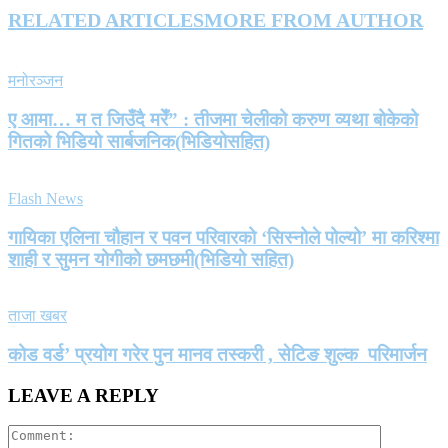
RELATED ARTICLES
MORE FROM AUTHOR
मनोरञ्जन
ए आमा… म त जिउँदै मरेँ” : तीजमा चेलीको करुण व्यथा बोकेको
गितको भिडियो सार्बजनिक(भिडियोसहित)
Flash News
गायिका एलिना चौहान र पवन परिवारको ‘सिस्नोले पोल्यो’ मा करिश्मा
शाही र सुमन योगीको छमछमी(भिडियो सहित)
ताजा खबर
कोड वर्ड’ प्रयोग गरेर पुन मानव तस्करी , सेटिङ शुल्क परिमार्जन
LEAVE A REPLY