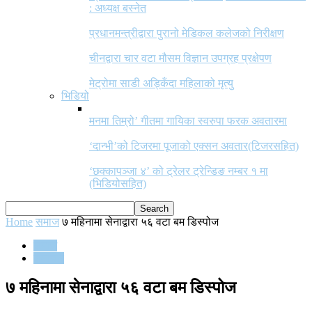
: अध्यक्ष बस्नेत
प्रधानमन्त्रीद्वारा पुरानो मेडिकल कलेजको निरीक्षण
चीनद्वारा चार वटा मौसम विज्ञान उपग्रह प्रक्षेपण
मेट्रोमा साडी अड्किँदा महिलाको मृत्यु
भिडियो
मनमा तिम्रो’ गीतमा गायिका स्वरुपा फरक अवतारमा
‘दान्भी’को टिजरमा पूजाको एक्सन अवतार(टिजरसहित)
‘छक्कापञ्जा ४’ को ट्रेलर ट्रेन्डिङ नम्बर १ मा
(भिडियोसहित)
Home
समाज
७ महिनामा सेनाद्वारा ५६ वटा बम डिस्पोज
समाज
समाचार
७ महिनामा सेनाद्वारा ५६ वटा बम डिस्पोज