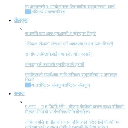
प्रधानमन्त्री र आन्दोलनरत शिक्षकबीच बालुवाटारमा वार्ता
All
राष्ट्रिय समाचार
विश्व
खेलकुद
सभापति कप आज एनआरटी र फ्रेन्ड्स भिड्दै
भलिबल खेलको संरक्षण गर्न आवश्यक छ वडाध्यक्ष तिवारी
सन्दीप लामिछानेलाई क्यानले गर्‍यो कारबाही
जनकपुरले उचाल्यो एनपीएलको ट्रफी
एनपीएलको उपाधिका लागि शनिबार सुदूरपश्चिम र जनकपुर
भिड्ने
All
अन्तर्राष्ट्रिय खेलकुद
राष्ट्रिय खेलकुद
समाज
ए आमा… म त जिउँदै मरेँ” : तीजमा चेलीको करुण व्यथा बोकेको
गितको भिडियो सार्बजनिक(भिडियोसहित)
गायिका एलिना चौहान र पवन परिवारको ‘सिस्नोले पोल्यो’ मा
करिश्मा शाही र सुमन योगीको छमछमी(भिडियो सहित)