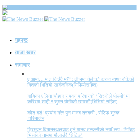
The News Buzzer
गृहपृष्ठ
ताजा खबर
समाचार
ए आमा… म त जिउँदै मरेँ” : तीजमा चेलीको करुण व्यथा बोकेको
गितको भिडियो सार्बजनिक(भिडियोसहित)
गायिका एलिना चौहान र पवन परिवारको ‘सिस्नोले पोल्यो’ मा
करिश्मा शाही र सुमन योगीको छमछमी(भिडियो सहित)
कोड वर्ड’ प्रयोग गरेर पुन मानव तस्करी , सेटिङ शुल्क
परिमार्जन
त्रिभुवन विमानस्थलबाट हुने मानव तस्करीको नयाँ रूप : भिजिट
भिसाको नाममा मौलाउँदै ‘सेटिङ’