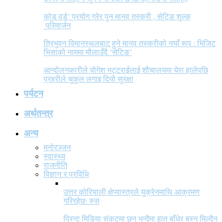
कोड वर्ड’ प्रयोग गरेर पुन मानव तस्करी , सेटिङ शुल्क
परिमार्जन
त्रिभुवन विमानस्थलबाट हुने मानव तस्करीको नयाँ रूप : भिजिट
भिसाको नाममा मौलाउँदै ‘सेटिङ’
आन्दोलनकारीले योगेश भट्टराईलाई शौचालयमा घेरा हालेपछि
प्रहरीले चुकुल लगाइ दियो सुरक्षा
पर्यटन
अर्थतन्त्र
अन्य
मनोरञ्जन
स्वास्थ्य
राजनीति
विज्ञान र प्रविधि
उत्तर कोरियाली क्षेप्यास्त्रले युक्रेनमाथि आक्रमण
गरिरहेछ: रुस
प्रिन्ट मिडिया संकटमा छन् भन्दैमा हात बाँधेर बस्न मिल्दैन