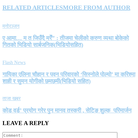
RELATED ARTICLES
MORE FROM AUTHOR
मनोरञ्जन
ए आमा… म त जिउँदै मरेँ” : तीजमा चेलीको करुण व्यथा बोकेको
गितको भिडियो सार्बजनिक(भिडियोसहित)
Flash News
गायिका एलिना चौहान र पवन परिवारको ‘सिस्नोले पोल्यो’ मा करिश्मा
शाही र सुमन योगीको छमछमी(भिडियो सहित)
ताजा खबर
कोड वर्ड’ प्रयोग गरेर पुन मानव तस्करी , सेटिङ शुल्क परिमार्जन
LEAVE A REPLY