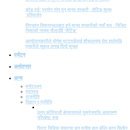
कोड वर्ड’ प्रयोग गरेर पुन मानव तस्करी , सेटिङ शुल्क
परिमार्जन
त्रिभुवन विमानस्थलबाट हुने मानव तस्करीको नयाँ रूप : भिजिट
भिसाको नाममा मौलाउँदै ‘सेटिङ’
आन्दोलनकारीले योगेश भट्टराईलाई शौचालयमा घेरा हालेपछि
प्रहरीले चुकुल लगाइ दियो सुरक्षा
पर्यटन
अर्थतन्त्र
अन्य
मनोरञ्जन
स्वास्थ्य
राजनीति
विज्ञान र प्रविधि
उत्तर कोरियाली क्षेप्यास्त्रले युक्रेनमाथि आक्रमण
गरिरहेछ: रुस
प्रिन्ट मिडिया संकटमा छन् भन्दैमा हात बाँधेर बस्न मिल्दैन