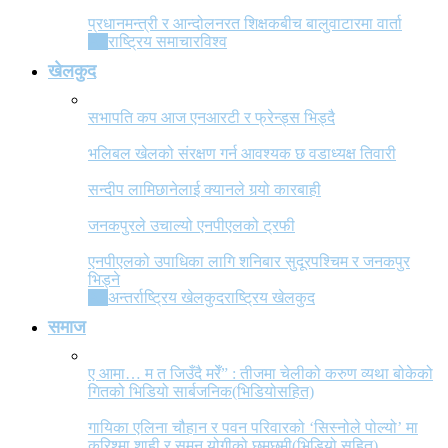
प्रधानमन्त्री र आन्दोलनरत शिक्षकबीच बालुवाटारमा वार्ता
All
राष्ट्रिय समाचार
विश्व
खेलकुद
सभापति कप आज एनआरटी र फ्रेन्ड्स भिड्दै
भलिबल खेलको संरक्षण गर्न आवश्यक छ वडाध्यक्ष तिवारी
सन्दीप लामिछानेलाई क्यानले गर्‍यो कारबाही
जनकपुरले उचाल्यो एनपीएलको ट्रफी
एनपीएलको उपाधिका लागि शनिबार सुदूरपश्चिम र जनकपुर
भिड्ने
All
अन्तर्राष्ट्रिय खेलकुद
राष्ट्रिय खेलकुद
समाज
ए आमा… म त जिउँदै मरेँ” : तीजमा चेलीको करुण व्यथा बोकेको
गितको भिडियो सार्बजनिक(भिडियोसहित)
गायिका एलिना चौहान र पवन परिवारको ‘सिस्नोले पोल्यो’ मा
करिश्मा शाही र सुमन योगीको छमछमी(भिडियो सहित)