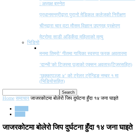
: अध्यक्ष बस्नेत
प्रधानमन्त्रीद्वारा पुरानो मेडिकल कलेजको निरीक्षण
चीनद्वारा चार वटा मौसम विज्ञान उपग्रह प्रक्षेपण
मेट्रोमा साडी अड्किँदा महिलाको मृत्यु
भिडियो
मनमा तिम्रो’ गीतमा गायिका स्वरुपा फरक अवतारमा
‘दान्भी’को टिजरमा पूजाको एक्सन अवतार(टिजरसहित)
‘छक्कापञ्जा ४’ को ट्रेलर ट्रेन्डिङ नम्बर १ मा
(भिडियोसहित)
Home
समाचार
जाजरकोटमा बोलेरो जिप दुर्घटना हुँदा १४ जना घाइते
समाचार
समाज
जाजरकोटमा बोलेरो जिप दुर्घटना हुँदा १४ जना घाइते