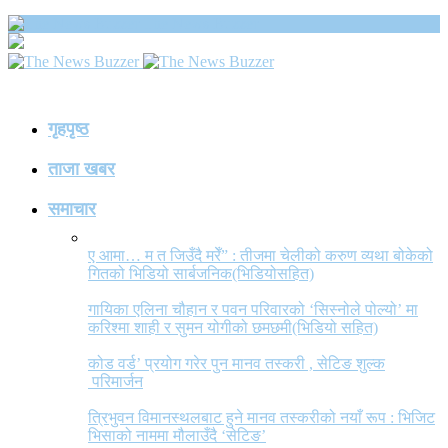
The News Buzzer
गृहपृष्ठ
ताजा खबर
समाचार
ए आमा… म त जिउँदै मरेँ” : तीजमा चेलीको करुण व्यथा बोकेको
गितको भिडियो सार्बजनिक(भिडियोसहित)
गायिका एलिना चौहान र पवन परिवारको ‘सिस्नोले पोल्यो’ मा
करिश्मा शाही र सुमन योगीको छमछमी(भिडियो सहित)
कोड वर्ड’ प्रयोग गरेर पुन मानव तस्करी , सेटिङ शुल्क
परिमार्जन
त्रिभुवन विमानस्थलबाट हुने मानव तस्करीको नयाँ रूप : भिजिट
भिसाको नाममा मौलाउँदै ‘सेटिङ’