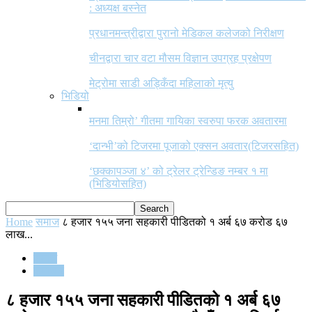
: अध्यक्ष बस्नेत
प्रधानमन्त्रीद्वारा पुरानो मेडिकल कलेजको निरीक्षण
चीनद्वारा चार वटा मौसम विज्ञान उपग्रह प्रक्षेपण
मेट्रोमा साडी अड्किँदा महिलाको मृत्यु
भिडियो
मनमा तिम्रो’ गीतमा गायिका स्वरुपा फरक अवतारमा
‘दान्भी’को टिजरमा पूजाको एक्सन अवतार(टिजरसहित)
‘छक्कापञ्जा ४’ को ट्रेलर ट्रेन्डिङ नम्बर १ मा
(भिडियोसहित)
Home
समाज
८ हजार १५५ जना सहकारी पीडितको १ अर्ब ६७ करोड ६७
लाख...
समाज
समाचार
८ हजार १५५ जना सहकारी पीडितको १ अर्ब ६७