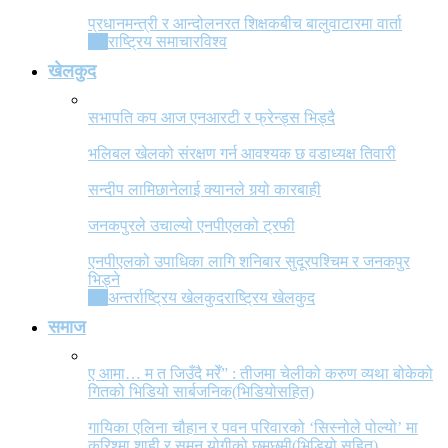
प्रधानमन्त्री र आन्दोलनरत शिक्षकबीच बालुवाटारमा वार्ता
All
राष्ट्रिय समाचार
विश्व
खेलकुद
सभापति कप आज एनआरटी र फ्रेन्ड्स भिड्दै
भलिबल खेलको संरक्षण गर्न आवश्यक छ वडाध्यक्ष तिवारी
सन्दीप लामिछानेलाई क्यानले गर्‍यो कारबाही
जनकपुरले उचाल्यो एनपीएलको ट्रफी
एनपीएलको उपाधिका लागि शनिबार सुदूरपश्चिम र जनकपुर
भिड्ने
All
अन्तर्राष्ट्रिय खेलकुद
राष्ट्रिय खेलकुद
समाज
ए आमा… म त जिउँदै मरेँ” : तीजमा चेलीको करुण व्यथा बोकेको
गितको भिडियो सार्बजनिक(भिडियोसहित)
गायिका एलिना चौहान र पवन परिवारको ‘सिस्नोले पोल्यो’ मा
करिश्मा शाही र सुमन योगीको छमछमी(भिडियो सहित)