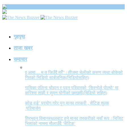
The News Buzzer
गृहपृष्ठ
ताजा खबर
समाचार
ए आमा… म त जिउँदै मरेँ” : तीजमा चेलीको करुण व्यथा बोकेको
गितको भिडियो सार्बजनिक(भिडियोसहित)
गायिका एलिना चौहान र पवन परिवारको ‘सिस्नोले पोल्यो’ मा
करिश्मा शाही र सुमन योगीको छमछमी(भिडियो सहित)
कोड वर्ड’ प्रयोग गरेर पुन मानव तस्करी , सेटिङ शुल्क
परिमार्जन
त्रिभुवन विमानस्थलबाट हुने मानव तस्करीको नयाँ रूप : भिजिट
भिसाको नाममा मौलाउँदै ‘सेटिङ’