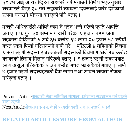
२०२५ लाई अन्तर्राष्ट्रिय सहकारी वर्ष मनाउने निर्णय भएअनुसार
सरकारले चैत्र २० गते सहकारी स्थापना दिवसलाई पारेर देशव्यापी
रूपमा मनाउने योजना बनाएको पनि बताए।
मन्त्री अधिकारीले अहिले काम नै गरेन भन्ने गरेको प्रति आपत्ति
जनाए । फागुन २० सम्म माग दाबी गरेका ८ हजार १५५ जना
सहकारी पीडितको १ अर्ब ६७ करोड ६७ लाख २० हजार ५८ रुपैयाँ
बचत रकम फिर्ता गरिसकेको दाबी गरे । पछिल्लो ४ महिनाको बिचमा
८ सय ऋणी सदस्य र बचतकर्ता सदस्यको बिचमा १ अर्ब १० करोड
बराबरको हिसाव मिलान गरिएको बताए । १ हजार ऋणी सदस्यबाट
ऋण असुल गरिसकेको र ३१ करोड बचत भइसकेको बताए । साथै
७ हजार ऋणी सदस्यहरुको बैंक खाता तथा अचल सम्पती रोक्का
गरिएको बताए ।
Previous Article
मारवाडी सेवा समितिले गौशाला धर्मशाला सञ्चालन गर्न पाउने
बाटो खुल्यो
Next Article
पोखरामा झडप, केही प्रदर्शनकारी र नगर प्रहरी घाइते
RELATED ARTICLES
MORE FROM AUTHOR