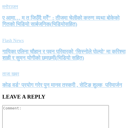
मनोरञ्जन
ए आमा… म त जिउँदै मरेँ” : तीजमा चेलीको करुण व्यथा बोकेको
गितको भिडियो सार्बजनिक(भिडियोसहित)
Flash News
गायिका एलिना चौहान र पवन परिवारको ‘सिस्नोले पोल्यो’ मा करिश्मा
शाही र सुमन योगीको छमछमी(भिडियो सहित)
ताजा खबर
कोड वर्ड’ प्रयोग गरेर पुन मानव तस्करी , सेटिङ शुल्क परिमार्जन
LEAVE A REPLY