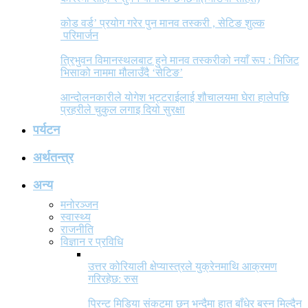
कोड वर्ड’ प्रयोग गरेर पुन मानव तस्करी , सेटिङ शुल्क
परिमार्जन
त्रिभुवन विमानस्थलबाट हुने मानव तस्करीको नयाँ रूप : भिजिट
भिसाको नाममा मौलाउँदै ‘सेटिङ’
आन्दोलनकारीले योगेश भट्टराईलाई शौचालयमा घेरा हालेपछि
प्रहरीले चुकुल लगाइ दियो सुरक्षा
पर्यटन
अर्थतन्त्र
अन्य
मनोरञ्जन
स्वास्थ्य
राजनीति
विज्ञान र प्रविधि
उत्तर कोरियाली क्षेप्यास्त्रले युक्रेनमाथि आक्रमण
गरिरहेछ: रुस
प्रिन्ट मिडिया संकटमा छन् भन्दैमा हात बाँधेर बस्न मिल्दैन