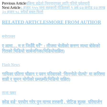
Previous Article
बाँकेमा डढेलो नियन्त्रणका लागि गरियो पूर्वतयारी
Next Article
८ हजार १५५ जना सहकारी पीडितको १ अर्ब ६७ करोड ६७ लाख
२० हजार ५८ रुपैयाँ बचत फिर्ता
RELATED ARTICLES
MORE FROM AUTHOR
मनोरञ्जन
ए आमा… म त जिउँदै मरेँ” : तीजमा चेलीको करुण व्यथा बोकेको
गितको भिडियो सार्बजनिक(भिडियोसहित)
Flash News
गायिका एलिना चौहान र पवन परिवारको ‘सिस्नोले पोल्यो’ मा करिश्मा
शाही र सुमन योगीको छमछमी(भिडियो सहित)
ताजा खबर
कोड वर्ड’ प्रयोग गरेर पुन मानव तस्करी , सेटिङ शुल्क परिमार्जन