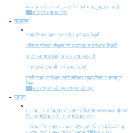
प्रधानमन्त्री र आन्दोलनरत शिक्षकबीच बालुवाटारमा वार्ता
All
राष्ट्रिय समाचार
विश्व
खेलकुद
सभापति कप आज एनआरटी र फ्रेन्ड्स भिड्दै
भलिबल खेलको संरक्षण गर्न आवश्यक छ वडाध्यक्ष तिवारी
सन्दीप लामिछानेलाई क्यानले गर्‍यो कारबाही
जनकपुरले उचाल्यो एनपीएलको ट्रफी
एनपीएलको उपाधिका लागि शनिबार सुदूरपश्चिम र जनकपुर
भिड्ने
All
अन्तर्राष्ट्रिय खेलकुद
राष्ट्रिय खेलकुद
समाज
ए आमा… म त जिउँदै मरेँ” : तीजमा चेलीको करुण व्यथा बोकेको
गितको भिडियो सार्बजनिक(भिडियोसहित)
गायिका एलिना चौहान र पवन परिवारको ‘सिस्नोले पोल्यो’ मा
करिश्मा शाही र सुमन योगीको छमछमी(भिडियो सहित)