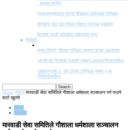
: अध्यक्ष बस्नेत
प्रधानमन्त्रीद्वारा पुरानो मेडिकल कलेजको निरीक्षण
चीनद्वारा चार वटा मौसम विज्ञान उपग्रह प्रक्षेपण
मेट्रोमा साडी अड्किँदा महिलाको मृत्यु
भिडियो
मनमा तिम्रो’ गीतमा गायिका स्वरुपा फरक अवतारमा
‘दान्भी’को टिजरमा पूजाको एक्सन अवतार(टिजरसहित)
‘छक्कापञ्जा ४’ को ट्रेलर ट्रेन्डिङ नम्बर १ मा
(भिडियोसहित)
Home
समाज
मारवाडी सेवा समितिले गौशाला धर्मशाला सञ्चालन गर्न पाउने
बाटो खुल्यो
समाज
समाचार
मारवाडी सेवा समितिले गौशाला धर्मशाला सञ्चालन