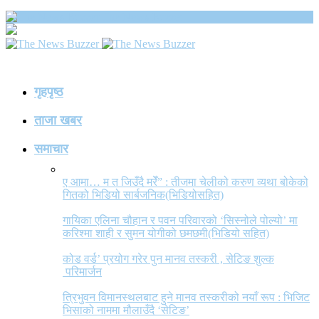
The News Buzzer
गृहपृष्ठ
ताजा खबर
समाचार
ए आमा… म त जिउँदै मरेँ” : तीजमा चेलीको करुण व्यथा बोकेको
गितको भिडियो सार्बजनिक(भिडियोसहित)
गायिका एलिना चौहान र पवन परिवारको ‘सिस्नोले पोल्यो’ मा
करिश्मा शाही र सुमन योगीको छमछमी(भिडियो सहित)
कोड वर्ड’ प्रयोग गरेर पुन मानव तस्करी , सेटिङ शुल्क
परिमार्जन
त्रिभुवन विमानस्थलबाट हुने मानव तस्करीको नयाँ रूप : भिजिट
भिसाको नाममा मौलाउँदै ‘सेटिङ’