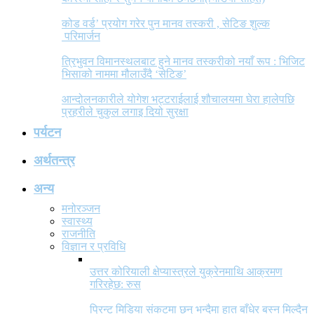
कोड वर्ड’ प्रयोग गरेर पुन मानव तस्करी , सेटिङ शुल्क
परिमार्जन
त्रिभुवन विमानस्थलबाट हुने मानव तस्करीको नयाँ रूप : भिजिट
भिसाको नाममा मौलाउँदै ‘सेटिङ’
आन्दोलनकारीले योगेश भट्टराईलाई शौचालयमा घेरा हालेपछि
प्रहरीले चुकुल लगाइ दियो सुरक्षा
पर्यटन
अर्थतन्त्र
अन्य
मनोरञ्जन
स्वास्थ्य
राजनीति
विज्ञान र प्रविधि
उत्तर कोरियाली क्षेप्यास्त्रले युक्रेनमाथि आक्रमण
गरिरहेछ: रुस
प्रिन्ट मिडिया संकटमा छन् भन्दैमा हात बाँधेर बस्न मिल्दैन