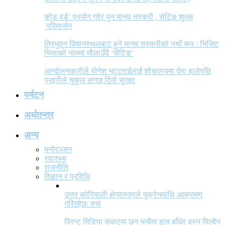
कोड वर्ड’ प्रयोग गरेर पुन मानव तस्करी , सेटिङ शुल्क
परिमार्जन
त्रिभुवन विमानस्थलबाट हुने मानव तस्करीको नयाँ रूप : भिजिट
भिसाको नाममा मौलाउँदै ‘सेटिङ’
आन्दोलनकारीले योगेश भट्टराईलाई शौचालयमा घेरा हालेपछि
प्रहरीले चुकुल लगाइ दियो सुरक्षा
पर्यटन
अर्थतन्त्र
अन्य
मनोरञ्जन
स्वास्थ्य
राजनीति
विज्ञान र प्रविधि
उत्तर कोरियाली क्षेप्यास्त्रले युक्रेनमाथि आक्रमण
गरिरहेछ: रुस
प्रिन्ट मिडिया संकटमा छन् भन्दैमा हात बाँधेर बस्न मिल्दैन