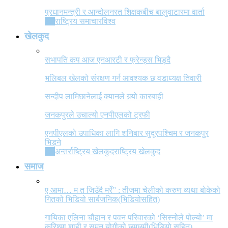
प्रधानमन्त्री र आन्दोलनरत शिक्षकबीच बालुवाटारमा वार्ता
All
राष्ट्रिय समाचार
विश्व
खेलकुद
सभापति कप आज एनआरटी र फ्रेन्ड्स भिड्दै
भलिबल खेलको संरक्षण गर्न आवश्यक छ वडाध्यक्ष तिवारी
सन्दीप लामिछानेलाई क्यानले गर्‍यो कारबाही
जनकपुरले उचाल्यो एनपीएलको ट्रफी
एनपीएलको उपाधिका लागि शनिबार सुदूरपश्चिम र जनकपुर
भिड्ने
All
अन्तर्राष्ट्रिय खेलकुद
राष्ट्रिय खेलकुद
समाज
ए आमा… म त जिउँदै मरेँ” : तीजमा चेलीको करुण व्यथा बोकेको
गितको भिडियो सार्बजनिक(भिडियोसहित)
गायिका एलिना चौहान र पवन परिवारको ‘सिस्नोले पोल्यो’ मा
करिश्मा शाही र सुमन योगीको छमछमी(भिडियो सहित)