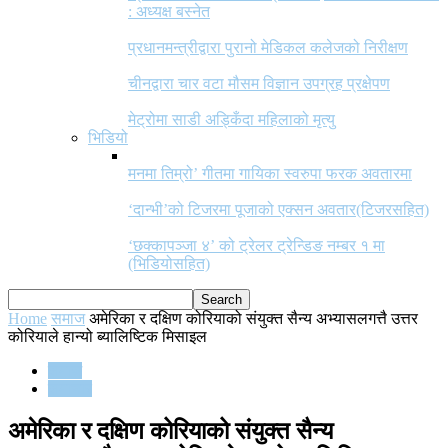
: अध्यक्ष बस्नेत
प्रधानमन्त्रीद्वारा पुरानो मेडिकल कलेजको निरीक्षण
चीनद्वारा चार वटा मौसम विज्ञान उपग्रह प्रक्षेपण
मेट्रोमा साडी अड्किँदा महिलाको मृत्यु
भिडियो
मनमा तिम्रो’ गीतमा गायिका स्वरुपा फरक अवतारमा
‘दान्भी’को टिजरमा पूजाको एक्सन अवतार(टिजरसहित)
‘छक्कापञ्जा ४’ को ट्रेलर ट्रेन्डिङ नम्बर १ मा
(भिडियोसहित)
Home
समाज
अमेरिका र दक्षिण कोरियाको संयुक्त सैन्य अभ्यासलगत्तै उत्तर
कोरियाले हान्यो ब्यालिष्टिक मिसाइल
समाज
समाचार
अमेरिका र दक्षिण कोरियाको संयुक्त सैन्य