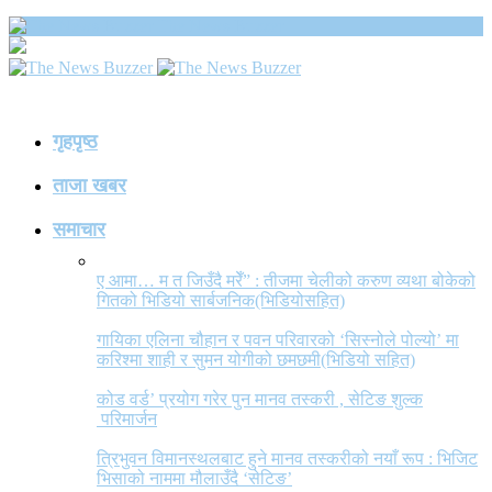
The News Buzzer
गृहपृष्ठ
ताजा खबर
समाचार
ए आमा… म त जिउँदै मरेँ” : तीजमा चेलीको करुण व्यथा बोकेको
गितको भिडियो सार्बजनिक(भिडियोसहित)
गायिका एलिना चौहान र पवन परिवारको ‘सिस्नोले पोल्यो’ मा
करिश्मा शाही र सुमन योगीको छमछमी(भिडियो सहित)
कोड वर्ड’ प्रयोग गरेर पुन मानव तस्करी , सेटिङ शुल्क
परिमार्जन
त्रिभुवन विमानस्थलबाट हुने मानव तस्करीको नयाँ रूप : भिजिट
भिसाको नाममा मौलाउँदै ‘सेटिङ’