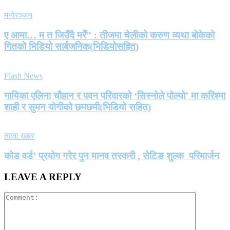
मनोरञ्जन
ए आमा… म त जिउँदै मरेँ” : तीजमा चेलीको करुण व्यथा बोकेको
गितको भिडियो सार्बजनिक(भिडियोसहित)
Flash News
गायिका एलिना चौहान र पवन परिवारको ‘सिस्नोले पोल्यो’ मा करिश्मा
शाही र सुमन योगीको छमछमी(भिडियो सहित)
ताजा खबर
कोड वर्ड’ प्रयोग गरेर पुन मानव तस्करी , सेटिङ शुल्क परिमार्जन
LEAVE A REPLY