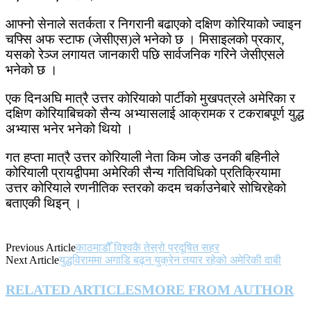
आफ्नो सेनाले सतर्कता र निगरानी बढाएको दक्षिण कोरियाको ज्वाइन
चफ्सि अफ स्टाफ (जेसीएस)ले भनेको छ । मिसाइलको प्रकार,
यसको रेञ्ज लगायत जानकारी पछि सार्वजनिक गरिने जेसीएसले
भनेको छ ।
एक दिनअघि मात्रै उत्तर कोरियाको पार्टीको मुखपत्रले अमेरिका र
दक्षिण कोरियाबिचको सैन्य अभ्यासलाई आक्रामक र टकराबपूर्ण युद्ध
अभ्यास भनेर भनेको थियो ।
गत हप्ता मात्रै उत्तर कोरियाली नेता किम जोङ उनकी बहिनीले
कोरियाली प्रायद्वीपमा अमेरिकी सैन्य गतिविधिको प्रतिक्रियामा
उत्तर कोरियाले रणनीतिक स्तरको कदम चर्काउनेबारे सोचिरहेको
बताएकी थिइन् ।
Previous Article
काठमाडौँ विश्वकै तेस्रो प्रदूषित सहर
Next Article
युद्धविराममा अगाडि बढ्न युक्रेन तयार रहेको अमेरिकी दाबी
RELATED ARTICLES
MORE FROM AUTHOR