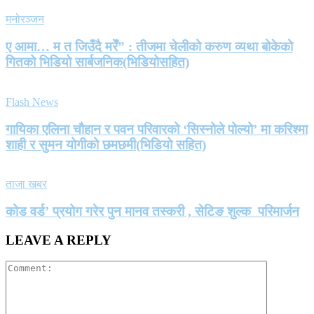
मनोरञ्जन
ए आमा… म त जिउँदै मरेँ” : तीजमा चेलीको करुण व्यथा बोकेको
गितको भिडियो सार्बजनिक(भिडियोसहित)
Flash News
गायिका एलिना चौहान र पवन परिवारको ‘सिस्नोले पोल्यो’ मा करिश्मा
शाही र सुमन योगीको छमछमी(भिडियो सहित)
ताजा खबर
कोड वर्ड’ प्रयोग गरेर पुन मानव तस्करी , सेटिङ शुल्क परिमार्जन
LEAVE A REPLY