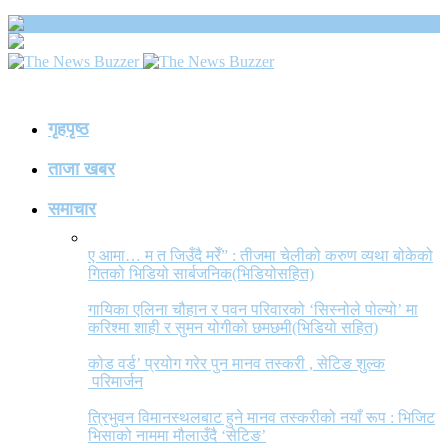
The News Buzzer
गृहपृष्ठ
ताजा खबर
समाचार
ए आमा… म त जिउँदै मरेँ” : तीजमा चेलीको करुण व्यथा बोकेको
गितको भिडियो सार्बजनिक(भिडियोसहित)
गायिका एलिना चौहान र पवन परिवारको ‘सिस्नोले पोल्यो’ मा
करिश्मा शाही र सुमन योगीको छमछमी(भिडियो सहित)
कोड वर्ड’ प्रयोग गरेर पुन मानव तस्करी , सेटिङ शुल्क
परिमार्जन
त्रिभुवन विमानस्थलबाट हुने मानव तस्करीको नयाँ रूप : भिजिट
भिसाको नाममा मौलाउँदै ‘सेटिङ’