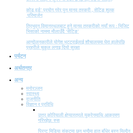
कोड वर्ड’ प्रयोग गरेर पुन मानव तस्करी , सेटिङ शुल्क
परिमार्जन
त्रिभुवन विमानस्थलबाट हुने मानव तस्करीको नयाँ रूप : भिजिट
भिसाको नाममा मौलाउँदै ‘सेटिङ’
आन्दोलनकारीले योगेश भट्टराईलाई शौचालयमा घेरा हालेपछि
प्रहरीले चुकुल लगाइ दियो सुरक्षा
पर्यटन
अर्थतन्त्र
अन्य
मनोरञ्जन
स्वास्थ्य
राजनीति
विज्ञान र प्रविधि
उत्तर कोरियाली क्षेप्यास्त्रले युक्रेनमाथि आक्रमण
गरिरहेछ: रुस
प्रिन्ट मिडिया संकटमा छन् भन्दैमा हात बाँधेर बस्न मिल्दैन