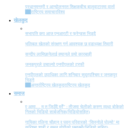
प्रधानमन्त्री र आन्दोलनरत शिक्षकबीच बालुवाटारमा वार्ता
All
राष्ट्रिय समाचार
विश्व
खेलकुद
सभापति कप आज एनआरटी र फ्रेन्ड्स भिड्दै
भलिबल खेलको संरक्षण गर्न आवश्यक छ वडाध्यक्ष तिवारी
सन्दीप लामिछानेलाई क्यानले गर्‍यो कारबाही
जनकपुरले उचाल्यो एनपीएलको ट्रफी
एनपीएलको उपाधिका लागि शनिबार सुदूरपश्चिम र जनकपुर
भिड्ने
All
अन्तर्राष्ट्रिय खेलकुद
राष्ट्रिय खेलकुद
समाज
ए आमा… म त जिउँदै मरेँ” : तीजमा चेलीको करुण व्यथा बोकेको
गितको भिडियो सार्बजनिक(भिडियोसहित)
गायिका एलिना चौहान र पवन परिवारको ‘सिस्नोले पोल्यो’ मा
करिश्मा शाही र सुमन योगीको छमछमी(भिडियो सहित)