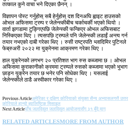
तत्काल कुने वाचा भने दिएका छैनन् ।
विज्ञापन पोस्ट गर्नुहोस् सबै हेर्नुहोस् दश दिनअघि ह्वाइट हाउसको
ओभल अफिसमा ट्रम्प र जेलेन्स्कीबीच चर्काचर्की भएको थियो ।
वार्ता झगडामा टुङ्गिएपछि जेलेन्स्की फन्किएर ओभल अफिसबाट
निस्किएका थिए । त्यसपछि ट्रम्पले पनि जेलेन्स्की लडाईं अन्त्य गर्न
तयार नभएको दाबी गरेका थिए । रुसी राष्ट्रपति भ्लादिमिर पुटिनले
फेब्रुअरी २०२२ मा युक्रेनमा आक्रमण गरेका थिए ।
हाल युक्रेनको लगभग २० प्रतिशत भाग रुस कब्जामा छ । ओभल
अफिसमा कुराकानीको क्रममा ट्रम्पले रुसको कब्जामा भएको भुभाग
छाड्न युक्रेन तयार छ भनेर पनि सोधेका थिए । यसलाई
जेलेन्स्कीले ठाडै अस्वीकार गरेका थिए ।
Previous Article
अमेरिका र दक्षिण कोरियाको संयुक्त सैन्य अभ्यासलगत्तै उत्तर
कोरियाले हान्यो ब्यालिष्टिक मिसाइल
Next Article
पाँच जलविद्युत् जलविद्युत् आयोजनासँग ३१ बुँदे माग
RELATED ARTICLES
MORE FROM AUTHOR