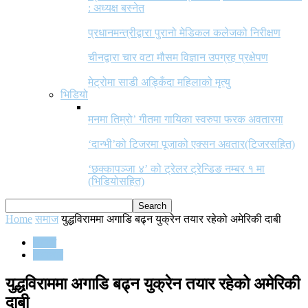
: अध्यक्ष बस्नेत
प्रधानमन्त्रीद्वारा पुरानो मेडिकल कलेजको निरीक्षण
चीनद्वारा चार वटा मौसम विज्ञान उपग्रह प्रक्षेपण
मेट्रोमा साडी अड्किँदा महिलाको मृत्यु
भिडियो
मनमा तिम्रो’ गीतमा गायिका स्वरुपा फरक अवतारमा
‘दान्भी’को टिजरमा पूजाको एक्सन अवतार(टिजरसहित)
‘छक्कापञ्जा ४’ को ट्रेलर ट्रेन्डिङ नम्बर १ मा
(भिडियोसहित)
Home
समाज
युद्धविराममा अगाडि बढ्न युक्रेन तयार रहेको अमेरिकी दाबी
समाज
समाचार
युद्धविराममा अगाडि बढ्न युक्रेन तयार रहेको अमेरिकी
दाबी