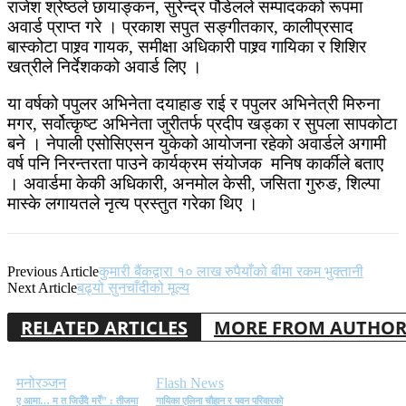
राजेश श्रेष्ठले छायाङ्कन, सुरेन्द्र पौडेलले सम्पादकको रूपमा
अवार्ड प्राप्त गरे । प्रकाश सपुत सङ्गीतकार, कालीप्रसाद
बास्कोटा पाश्र्व गायक, समीक्षा अधिकारी पाश्र्व गायिका र शिशिर
खत्रीले निर्देशकको अवार्ड लिए ।
या वर्षको पपुलर अभिनेता दयाहाङ राई र पपुलर अभिनेत्री मिरुना
मगर, सर्वोत्कृष्ट अभिनेता जुरीतर्फ प्रदीप खड्का र सुपला सापकोटा
बने । नेपाली एसोसिएसन युकेको आयोजना रहेको अवार्डले अगामी
वर्ष पनि निरन्तरता पाउने कार्यक्रम संयोजक मनिष कार्कीले बताए
। अवार्डमा केकी अधिकारी, अनमोल केसी, जसिता गुरुङ, शिल्पा
मास्के लगायतले नृत्य प्रस्तुत गरेका थिए ।
Previous Article
कुमारी बैंकद्वारा १० लाख रुपैयाँको बीमा रकम भुक्तानी
Next Article
बढ्यो सुनचाँदीको मूल्य
RELATED ARTICLES
MORE FROM AUTHO
मनोरञ्जन
Flash News
ए आमा… म त जिउँदै मरेँ” : तीजमा
गायिका एलिना चौहान र पवन परिवारको