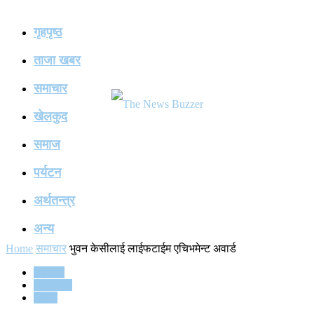
गृहपृष्ठ
ताजा खबर
समाचार
खेलकुद
समाज
पर्यटन
अर्थतन्त्र
अन्य
Home
समाचार
भुवन केसीलाई लाईफटाईम एचिभमेन्ट अवार्ड
समाचार
मनोरञ्जन
समाज