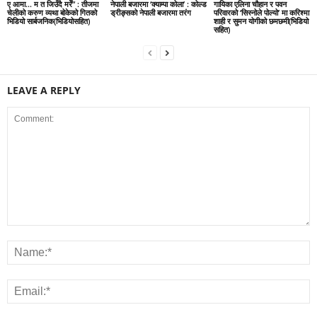
ए आमा… म त जिउँदै मरेँ” : तीजमा
नेपाली बजारमा ‘क्याम्पा कोला’ : कोल्ड
गायिका एलिना चौहान र पवन
चेलीको करुण व्यथा बोकेको गितको
ड्रीङ्सको नेपाली बजारमा तरंग
परिवारको ‘सिस्नोले पोल्यो’ मा करिश्मा
भिडियो सार्बजनिक(भिडियोसहित)
शाही र सुमन योगीको छमछमी(भिडियो
सहित)
LEAVE A REPLY