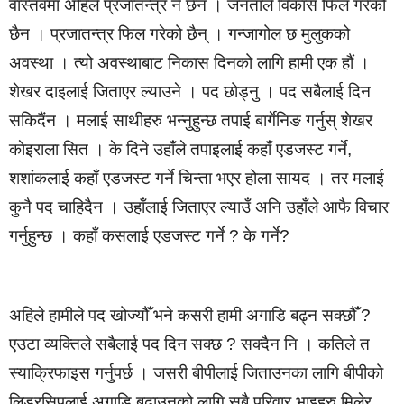
वास्तवमा अहिले प्रजातन्त्र नै छैन । जनताले विकास फिल गरेको
छैन । प्रजातन्त्र फिल गरेको छैन् । गन्जागोल छ मुलुकको
अवस्था । त्यो अवस्थाबाट निकास दिनको लागि हामी एक हौं ।
शेखर दाइलाई जिताएर ल्याउने । पद छोड्नु । पद सबैलाई दिन
सकिदैंन । मलाई साथीहरु भन्नुहुन्छ तपाई बार्गेनिङ गर्नुस् शेखर
काेइराला सित । के दिने उहाँले तपाइलाई कहाँ एडजस्ट गर्ने,
शशांकलाई कहाँ एडजस्ट गर्ने चिन्ता भएर होला सायद । तर मलाई
कुनै पद चाहिदैन । उहाँलाई जिताएर ल्याउँ अनि उहाँले आफै विचार
गर्नुहुन्छ । कहाँ कसलाई एडजस्ट गर्ने ? के गर्ने?
अहिले हामीले पद खोज्यौँ भने कसरी हामी अगाडि बढ्न सक्छौँ ?
एउटा व्यक्तिले सबैलाई पद दिन सक्छ ? सक्दैन नि । कतिले त
स्याक्रिफाइस गर्नुपर्छ । जसरी बीपीलाई जिताउनका लागि बीपीको
लिडरसिपलाई अगाडि बढाउनको लागि सबै परिवार भाइहरु मिलेर