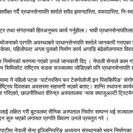
मीक्षा गर्दै प्रधानसेनापति शर्माले सदैव इमान्दारिता, वफादारिता, निः
 राष्ट्र तथा संगठनको हितअनुरूप कार्य गर्नुहोला। भावी प्रधानसेनापत
र आयोजनाको प्रगति अवस्थाबारे प्रधानसेनापति शर्माले जानकारी गराएक
भइसकेका, पहिलोपल्ट अग्ला पुलको निर्माण कार्य अगाडि बढेकोलगायत विव
भई भवन निर्माणको चरणमा गएको उनले जानकारी दिए । नेपाली सेनाले काम 
काम सिमिकोट राष्ट्रिय सडक सञ्जालमा जोडिएको पनि प्रधानसेनापति शर
सियामा नै पहिलो पटक ‘पार्टनरसिप फर टेक्नोलोजी इन पिसकिपिङ’ संगाेष्ठ
राष्ट्रिय दिवसका अवसरमा सहभागी भएको बताए। शान्ति स्थापना कार्यमा न
रिएको, छाउनीस्थित वीरेन्द्र अस्पतालमा ‘मास क्याजुअल्टी ट्रिटमेन्
ी प्रदेशलाई लक्षित गरी बुटवलमा सैनिक अस्पताल निर्माण सम्पन्न भई सञ्
दन सुरु भएको लगायत प्रगति विवरण उनले प्रस्तुत गरे ।
ाटीमा नेपाली सेना इञ्जिनियरिङ अध्ययन संस्थानको भवन निर्माणका 