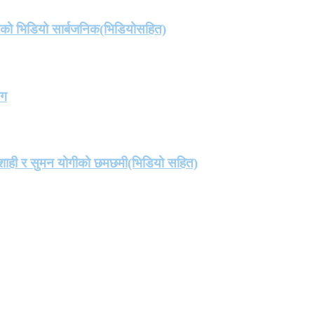
तको भिडियो सार्बजनिक(भिडियोसहित)
ंग
मा शाही र सुमन योगीको छमछमी(भिडियो सहित)