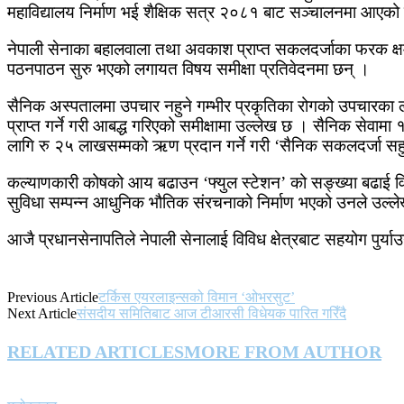
महाविद्यालय निर्माण भई शैक्षिक सत्र २०८१ बाट सञ्चालनमा आएको
नेपाली सेनाका बहालवाला तथा अवकाश प्राप्त सकलदर्जाका फरक क्षमत
पठनपाठन सुरु भएको लगायत विषय समीक्षा प्रतिवेदनमा छन् ।
सैनिक अस्पतालमा उपचार नहुने गम्भीर प्रकृतिका रोगको उपचारका लागि 
प्राप्त गर्ने गरी आबद्ध गरिएको समीक्षामा उल्लेख छ । सैनिक सेवाम
लागि रु २५ लाखसम्मको ऋण प्रदान गर्ने गरी ‘सैनिक सकलदर्जा सहुल
कल्याणकारी कोषको आय बढाउन ‘फ्युल स्टेशन’ को सङ्ख्या बढाई विस्
सुविधा सम्पन्न आधुनिक भौतिक संरचनाको निर्माण भएको उनले उल्ले
आजै प्रधानसेनापतिले नेपाली सेनालाई विविध क्षेत्रबाट सहयोग पुर
Previous Article
टर्किस एयरलाइन्सको विमान ‘ओभरसुट’
Next Article
संसदीय समितिबाट आज टीआरसी विधेयक पारित गरिँदै
RELATED ARTICLES
MORE FROM AUTHOR