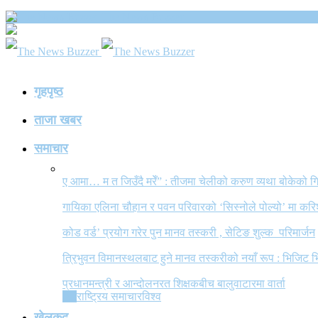
The News Buzzer
गृहपृष्ठ
ताजा खबर
समाचार
ए आमा… म त जिउँदै मरेँ” : तीजमा चेलीको करुण व्यथा बोकेको
गायिका एलिना चौहान र पवन परिवारको ‘सिस्नोले पोल्यो’ मा कर
कोड वर्ड’ प्रयोग गरेर पुन मानव तस्करी , सेटिङ शुल्क परिमार्जन
त्रिभुवन विमानस्थलबाट हुने मानव तस्करीको नयाँ रूप : भिजिट भ
प्रधानमन्त्री र आन्दोलनरत शिक्षकबीच बालुवाटारमा वार्ता
All
राष्ट्रिय समाचार
विश्व
खेलकुद