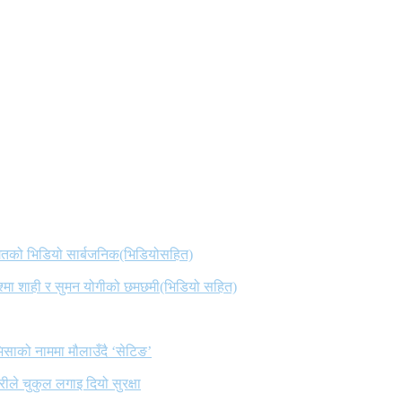
 गितको भिडियो सार्बजनिक(भिडियोसहित)
िश्मा शाही र सुमन योगीको छमछमी(भिडियो सहित)
िसाको नाममा मौलाउँदै ‘सेटिङ’
ले चुकुल लगाइ दियो सुरक्षा