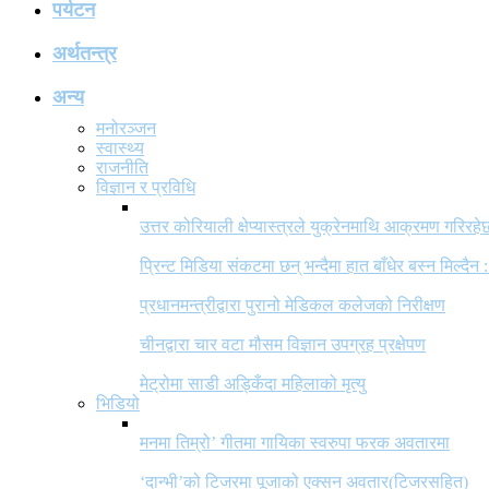
पर्यटन
अर्थतन्त्र
अन्य
मनोरञ्जन
स्वास्थ्य
राजनीति
विज्ञान र प्रविधि
उत्तर कोरियाली क्षेप्यास्त्रले युक्रेनमाथि आक्रमण गरिरहे
प्रिन्ट मिडिया संकटमा छन् भन्दैमा हात बाँधेर बस्न मिल्दैन :
प्रधानमन्त्रीद्वारा पुरानो मेडिकल कलेजको निरीक्षण
चीनद्वारा चार वटा मौसम विज्ञान उपग्रह प्रक्षेपण
मेट्रोमा साडी अड्किँदा महिलाको मृत्यु
भिडियो
मनमा तिम्रो’ गीतमा गायिका स्वरुपा फरक अवतारमा
‘दान्भी’को टिजरमा पूजाको एक्सन अवतार(टिजरसहित)