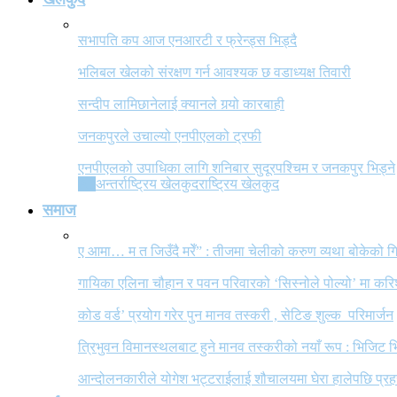
सभापति कप आज एनआरटी र फ्रेन्ड्स भिड्दै
भलिबल खेलको संरक्षण गर्न आवश्यक छ वडाध्यक्ष तिवारी
सन्दीप लामिछानेलाई क्यानले गर्‍यो कारबाही
जनकपुरले उचाल्यो एनपीएलको ट्रफी
एनपीएलको उपाधिका लागि शनिबार सुदूरपश्चिम र जनकपुर भिड्ने
All
अन्तर्राष्ट्रिय खेलकुद
राष्ट्रिय खेलकुद
समाज
ए आमा… म त जिउँदै मरेँ” : तीजमा चेलीको करुण व्यथा बोकेको
गायिका एलिना चौहान र पवन परिवारको ‘सिस्नोले पोल्यो’ मा कर
कोड वर्ड’ प्रयोग गरेर पुन मानव तस्करी , सेटिङ शुल्क परिमार्जन
त्रिभुवन विमानस्थलबाट हुने मानव तस्करीको नयाँ रूप : भिजिट भ
आन्दोलनकारीले योगेश भट्टराईलाई शौचालयमा घेरा हालेपछि प्रहरी