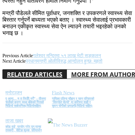
त्यस्तो नहुने वातावरण हामीले निर्माण गर्नुपर्‍यो ।’
मन्त्री पौडेलले सीमित पूर्वाधार, जनशक्ति र उपकरणले स्वास्थ्य सेवा
बिस्तार गर्नुपर्ने बाध्यता भएको बताए । स्वास्थ्य सेवालाई प्रभावकारी
बनाउन एकीकृत स्वास्थ्य सेवा ऐन ल्याउने तयारी भइरहेको उनको
भनाइ छ ।
Previous Article
गलेश्वर मन्दिरमा ५१ लाख भेटी सङ्कलन
Next Article
प्रधानमन्त्री ओलीविरुद्ध आन्दोलन हुन्छः महतो
RELATED ARTICLES
MORE FROM AUTHO
मनोरञ्जन
Flash News
ए आमा… म त जिउँदै मरेँ” : तीजमा
गायिका एलिना चौहान र पवन परिवारको
चेलीको करुण व्यथा बोकेको गितको
‘सिस्नोले पोल्यो’ मा करिश्मा शाही र
भिडियो सार्बजनिक(भिडियोसहित)
सुमन योगीको छमछमी(भिडियो सहित)
ताजा खबर
कोड वर्ड’ प्रयोग गरेर पुन मानव
तस्करी , सेटिङ शुल्क परिमार्जन