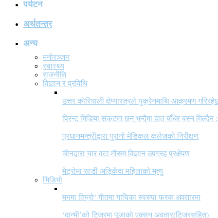
पर्यटन
अर्थतन्त्र
अन्य
मनोरञ्जन
स्वास्थ्य
राजनीति
विज्ञान र प्रविधि
उत्तर कोरियाली क्षेप्यास्त्रले युक्रेनमाथि आक्रमण गरिरहे
प्रिन्ट मिडिया संकटमा छन् भन्दैमा हात बाँधेर बस्न मिल्दैन :
प्रधानमन्त्रीद्वारा पुरानो मेडिकल कलेजको निरीक्षण
चीनद्वारा चार वटा मौसम विज्ञान उपग्रह प्रक्षेपण
मेट्रोमा साडी अड्किँदा महिलाको मृत्यु
भिडियो
मनमा तिम्रो’ गीतमा गायिका स्वरुपा फरक अवतारमा
‘दान्भी’को टिजरमा पूजाको एक्सन अवतार(टिजरसहित)