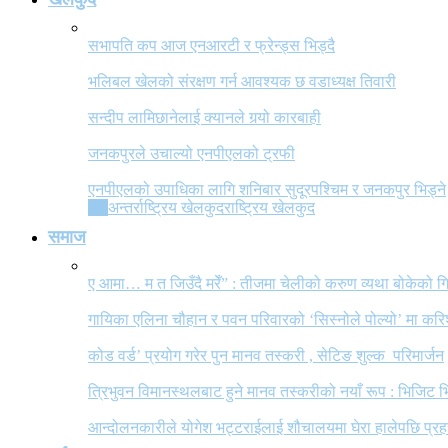
सभापति कप आज एनआरटी र फ्रेन्ड्स भिड्दै
भलिबल खेलको संरक्षण गर्न आवश्यक छ वडाध्यक्ष तिवारी
सन्दीप लामिछानेलाई क्यानले गर्‍यो कारबाही
जनकपुरले उचाल्यो एनपीएलको ट्रफी
एनपीएलको उपाधिका लागि शनिबार सुदूरपश्चिम र जनकपुर भिड्ने
All
अन्तर्राष्ट्रिय खेलकुद
राष्ट्रिय खेलकुद
समाज
ए आमा… म त जिउँदै मरेँ” : तीजमा चेलीको करुण व्यथा बोकेको
गायिका एलिना चौहान र पवन परिवारको ‘सिस्नोले पोल्यो’ मा कर
कोड वर्ड’ प्रयोग गरेर पुन मानव तस्करी , सेटिङ शुल्क परिमार्जन
त्रिभुवन विमानस्थलबाट हुने मानव तस्करीको नयाँ रूप : भिजिट भ
आन्दोलनकारीले योगेश भट्टराईलाई शौचालयमा घेरा हालेपछि प्रहरी