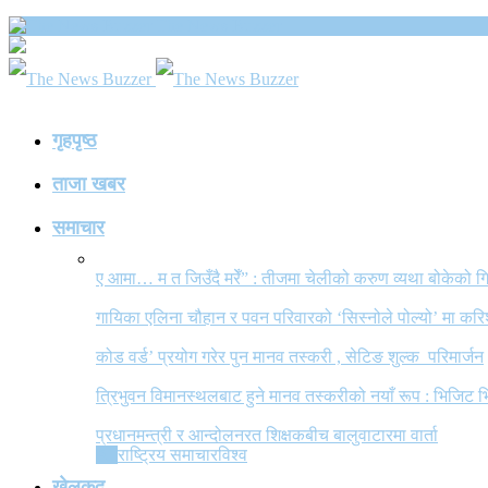
The News Buzzer
गृहपृष्ठ
ताजा खबर
समाचार
ए आमा… म त जिउँदै मरेँ” : तीजमा चेलीको करुण व्यथा बोकेको
गायिका एलिना चौहान र पवन परिवारको ‘सिस्नोले पोल्यो’ मा कर
कोड वर्ड’ प्रयोग गरेर पुन मानव तस्करी , सेटिङ शुल्क परिमार्जन
त्रिभुवन विमानस्थलबाट हुने मानव तस्करीको नयाँ रूप : भिजिट भ
प्रधानमन्त्री र आन्दोलनरत शिक्षकबीच बालुवाटारमा वार्ता
All
राष्ट्रिय समाचार
विश्व
खेलकुद