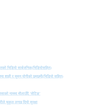
 गितको भिडियो सार्बजनिक(भिडियोसहित)
िश्मा शाही र सुमन योगीको छमछमी(भिडियो सहित)
िसाको नाममा मौलाउँदै ‘सेटिङ’
ले चुकुल लगाइ दियो सुरक्षा