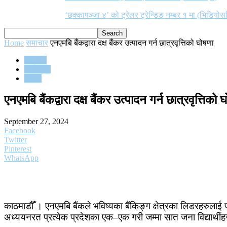
‘छक्कापञ्जा ४’ को ट्रेलर ट्रेन्डिङ नम्बर १ मा (भिडियोस
Home
समाचार
एनएमबि बैंकद्वारा दक्ष बैंकर उत्पादन गर्न छात्रवृत्तिको घोषणा
समाचार
अर्थतन्त्र
समाज
एनएमबि बैंकद्वारा दक्ष बैंकर उत्पादन गर्न छात्रवृत्तिको 
September 27, 2024
Facebook
Twitter
Pinterest
WhatsApp
काठमाडौँ । एनएमबि बैंकले भविष्यका बैंकिङ्ग क्षेत्रका लिडरहरुलाई प
अध्ययनरत प्रत्येक प्रदेशका एक–एक गरी जम्मा सात जना विद्यार्थीहरू