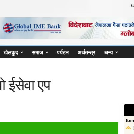
B
खेलकुद
समाज
पर्यटन
अर्थतन्त्र
अन्य
यो ईसेवा एप