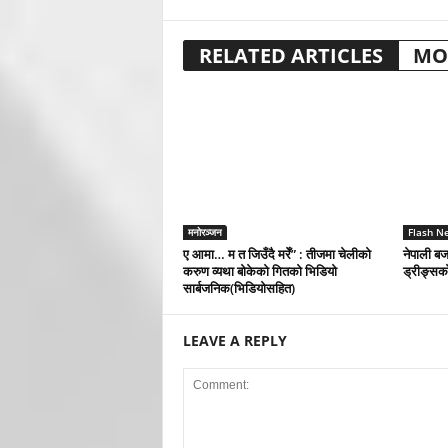
RELATED ARTICLES
MO
मनोरञ्जन
Flash N
ए आमा… म त जिउँदै मरेँ” : तीजमा चेलीको
नेपाली बजा
करुण व्यथा बोकेको गितको भिडियो
ड्रीङ्सको
सार्बजनिक(भिडियोसहित)
LEAVE A REPLY