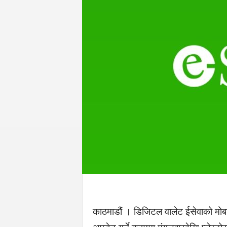
काठमाडाैं । डिजिटल वालेट ईसेवाको मोबा