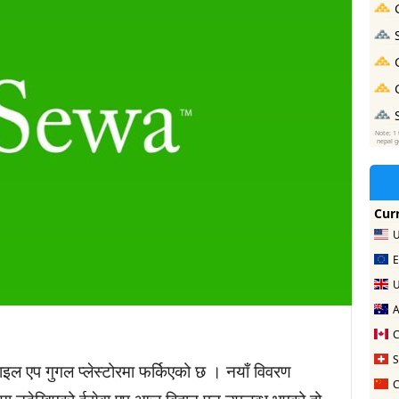
इल एप गुगल प्लेस्टोरमा फर्किएको छ । नयाँ विवरण