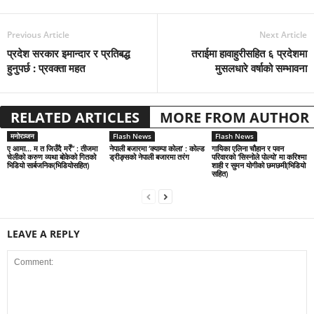
Previous Article
Next Article
प्रदेश सरकार इमान्दार र प्रतिबद्ध
तराईमा हावाहुरीसहित ६ प्रदेशमा
हुनुपर्छ : प्रवक्ता महत
मुसलधारे वर्षाको सम्भावना
RELATED ARTICLES
MORE FROM AUTHOR
मनोरञ्जन
Flash News
Flash News
ए आमा… म त जिउँदै मरेँ” : तीजमा
नेपाली बजारमा ‘क्याम्पा कोला’ : कोल्ड
गायिका एलिना चौहान र पवन
चेलीको करुण व्यथा बोकेको गितको
ड्रीङ्सको नेपाली बजारमा तरंग
परिवारको ‘सिस्नोले पोल्यो’ मा करिश्मा
भिडियो सार्बजनिक(भिडियोसहित)
शाही र सुमन योगीको छमछमी(भिडियो
सहित)
LEAVE A REPLY