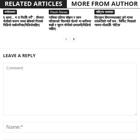
RELATED ARTICLES
MORE FROM AUTHOR
मनोरञ्जन
Flash News
राष्ट्रिय समाचार
ए आमा… म त जिउँदै मरेँ” : तीजमा
गायिका एलिना चौहान र पवन
त्रिभुवन विमानस्थलबाट हुने मानव
चेलीको करुण व्यथा बोकेको गितको
परिवारको ‘सिस्नोले पोल्यो’ मा करिश्मा
तस्करीको नयाँ रूप : भिजिट भिसाको
भिडियो सार्बजनिक(भिडियोसहित)
शाही र सुमन योगीको छमछमी(भिडियो
नाममा मौलाउँदै ‘सेटिङ’
सहित)
LEAVE A REPLY