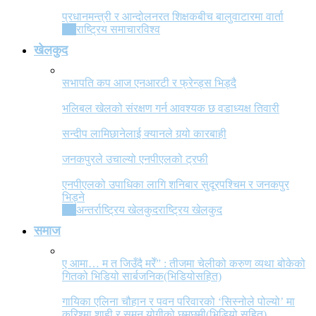
प्रधानमन्त्री र आन्दोलनरत शिक्षकबीच बालुवाटारमा वार्ता
All
राष्ट्रिय समाचार
विश्व
खेलकुद
सभापति कप आज एनआरटी र फ्रेन्ड्स भिड्दै
भलिबल खेलको संरक्षण गर्न आवश्यक छ वडाध्यक्ष तिवारी
सन्दीप लामिछानेलाई क्यानले गर्‍यो कारबाही
जनकपुरले उचाल्यो एनपीएलको ट्रफी
एनपीएलको उपाधिका लागि शनिबार सुदूरपश्चिम र जनकपुर
भिड्ने
All
अन्तर्राष्ट्रिय खेलकुद
राष्ट्रिय खेलकुद
समाज
ए आमा… म त जिउँदै मरेँ” : तीजमा चेलीको करुण व्यथा बोकेको
गितको भिडियो सार्बजनिक(भिडियोसहित)
गायिका एलिना चौहान र पवन परिवारको ‘सिस्नोले पोल्यो’ मा
करिश्मा शाही र सुमन योगीको छमछमी(भिडियो सहित)