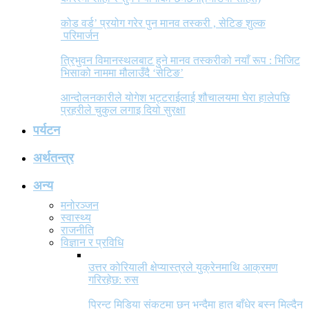
कोड वर्ड’ प्रयोग गरेर पुन मानव तस्करी , सेटिङ शुल्क
परिमार्जन
त्रिभुवन विमानस्थलबाट हुने मानव तस्करीको नयाँ रूप : भिजिट
भिसाको नाममा मौलाउँदै ‘सेटिङ’
आन्दोलनकारीले योगेश भट्टराईलाई शौचालयमा घेरा हालेपछि
प्रहरीले चुकुल लगाइ दियो सुरक्षा
पर्यटन
अर्थतन्त्र
अन्य
मनोरञ्जन
स्वास्थ्य
राजनीति
विज्ञान र प्रविधि
उत्तर कोरियाली क्षेप्यास्त्रले युक्रेनमाथि आक्रमण
गरिरहेछ: रुस
प्रिन्ट मिडिया संकटमा छन् भन्दैमा हात बाँधेर बस्न मिल्दैन