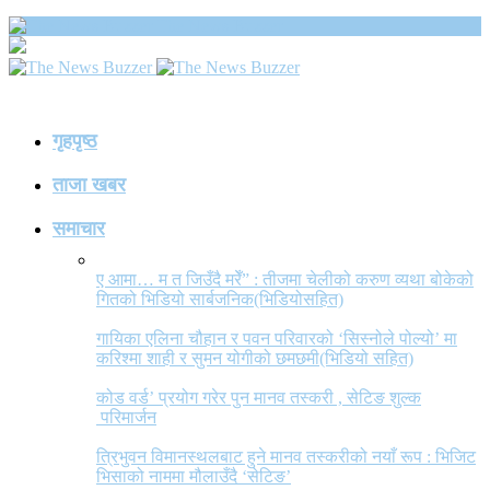
The News Buzzer
गृहपृष्ठ
ताजा खबर
समाचार
ए आमा… म त जिउँदै मरेँ” : तीजमा चेलीको करुण व्यथा बोकेको
गितको भिडियो सार्बजनिक(भिडियोसहित)
गायिका एलिना चौहान र पवन परिवारको ‘सिस्नोले पोल्यो’ मा
करिश्मा शाही र सुमन योगीको छमछमी(भिडियो सहित)
कोड वर्ड’ प्रयोग गरेर पुन मानव तस्करी , सेटिङ शुल्क
परिमार्जन
त्रिभुवन विमानस्थलबाट हुने मानव तस्करीको नयाँ रूप : भिजिट
भिसाको नाममा मौलाउँदै ‘सेटिङ’