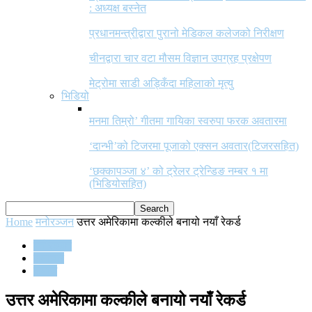
: अध्यक्ष बस्नेत
प्रधानमन्त्रीद्वारा पुरानो मेडिकल कलेजको निरीक्षण
चीनद्वारा चार वटा मौसम विज्ञान उपग्रह प्रक्षेपण
मेट्रोमा साडी अड्किँदा महिलाको मृत्यु
भिडियो
मनमा तिम्रो’ गीतमा गायिका स्वरुपा फरक अवतारमा
‘दान्भी’को टिजरमा पूजाको एक्सन अवतार(टिजरसहित)
‘छक्कापञ्जा ४’ को ट्रेलर ट्रेन्डिङ नम्बर १ मा
(भिडियोसहित)
Home
मनोरञ्जन
उत्तर अमेरिकामा कल्कीले बनायो नयाँ रेकर्ड
मनोरञ्जन
समाचार
समाज
उत्तर अमेरिकामा कल्कीले बनायो नयाँ रेकर्ड