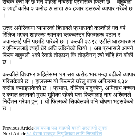
रोचक कुरा के छ भने पहिलो नम्बरमा प्रभासकै फिल्म छ । बाहुबली
२ त्यहाँ करिब २ करोड ७ लाख ७० हजार डलरको व्यापार गरेको छ
।
उत्तर अमेरिकामा व्यापारको हिसाबले प्रभासको कल्कीले गत वर्ष
रिलिज भएका शाहरुख खानका ब्लकबस्टर फिल्महरू पठान र
जवानलाई पनि पछाडि पारेको छ । कल्की २८९८ एडीले आरआरआर
र एनिमललाई त्यहाँ धेरै अघि उछिनेको थियो । अब प्रभासले आफ्नै
फिल्म बाहुबली २को रेकर्ड तोड्छन् कि तोड्दैनन् त्यो चाँहि हेर्न बाँकी
छ ।
कल्कीले विश्वभर अहिलेसम्म ११ सय करोड भारुभन्दा बढीको व्यापार
गरिसकेको छ । हालसम्म यो फिल्मले घरेलु बक्स अफिसमा ६३४
करोड कमाइसकेको छ । प्रभास, दीपिका पादुकोण, अमिताभ बच्चन
र कमल हसनको मुख्य भूमिका रहेको यस फिल्मलाई नाग अश्विनले
निर्देशन गरेका हुन् । यो फिल्मको सिक्वेलको पनि घोषणा भइसकेको
छ ।
Previous Article
रावायणमा पल शाहको यस्तो डरलाग्दो लुक्स
Next Article
१८ देशमा राजदूत नियुक्तिका लागि सिफारिस