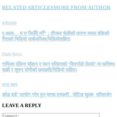
RELATED ARTICLES
MORE FROM AUTHOR
मनोरञ्जन
ए आमा… म त जिउँदै मरेँ” : तीजमा चेलीको करुण व्यथा बोकेको
गितको भिडियो सार्बजनिक(भिडियोसहित)
Flash News
गायिका एलिना चौहान र पवन परिवारको ‘सिस्नोले पोल्यो’ मा करिश्मा
शाही र सुमन योगीको छमछमी(भिडियो सहित)
ताजा खबर
कोड वर्ड’ प्रयोग गरेर पुन मानव तस्करी , सेटिङ शुल्क परिमार्जन
LEAVE A REPLY