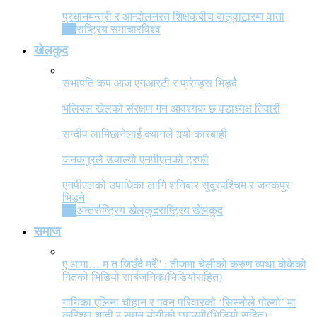
प्रधानमन्त्री र आन्दोलनरत शिक्षकबीच बालुवाटारमा वार्ता
All
राष्ट्रिय समाचार
विश्व
खेलकुद
सभापति कप आज एनआरटी र फ्रेन्ड्स भिड्दै
भलिबल खेलको संरक्षण गर्न आवश्यक छ वडाध्यक्ष तिवारी
सन्दीप लामिछानेलाई क्यानले गर्‍यो कारबाही
जनकपुरले उचाल्यो एनपीएलको ट्रफी
एनपीएलको उपाधिका लागि शनिबार सुदूरपश्चिम र जनकपुर
भिड्ने
All
अन्तर्राष्ट्रिय खेलकुद
राष्ट्रिय खेलकुद
समाज
ए आमा… म त जिउँदै मरेँ” : तीजमा चेलीको करुण व्यथा बोकेको
गितको भिडियो सार्बजनिक(भिडियोसहित)
गायिका एलिना चौहान र पवन परिवारको ‘सिस्नोले पोल्यो’ मा
करिश्मा शाही र सुमन योगीको छमछमी(भिडियो सहित)