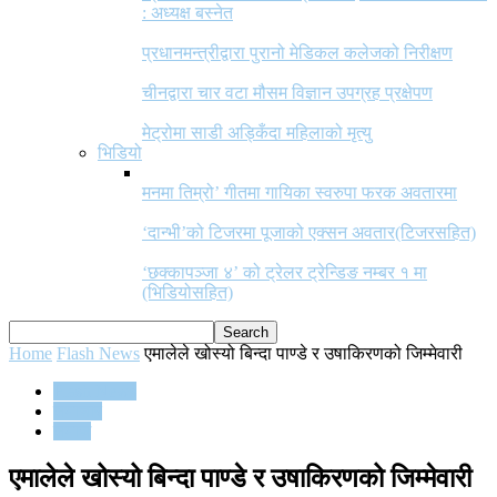
: अध्यक्ष बस्नेत
प्रधानमन्त्रीद्वारा पुरानो मेडिकल कलेजको निरीक्षण
चीनद्वारा चार वटा मौसम विज्ञान उपग्रह प्रक्षेपण
मेट्रोमा साडी अड्किँदा महिलाको मृत्यु
भिडियो
मनमा तिम्रो’ गीतमा गायिका स्वरुपा फरक अवतारमा
‘दान्भी’को टिजरमा पूजाको एक्सन अवतार(टिजरसहित)
‘छक्कापञ्जा ४’ को ट्रेलर ट्रेन्डिङ नम्बर १ मा
(भिडियोसहित)
Home
Flash News
एमालेले खोस्यो बिन्दा पाण्डे र उषाकिरणको जिम्मेवारी
Flash News
समाचार
समाज
एमालेले खोस्यो बिन्दा पाण्डे र उषाकिरणको जिम्मेवारी