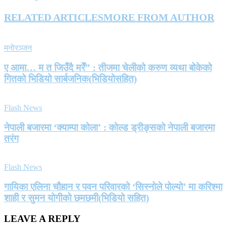
RELATED ARTICLES
MORE FROM AUTHOR
मनोरञ्जन
ए आमा… म त जिउँदै मरेँ” : तीजमा चेलीको करुण व्यथा बोकेको
गितको भिडियो सार्बजनिक(भिडियोसहित)
Flash News
नेपाली बजारमा ‘क्याम्पा कोला’ : कोल्ड ड्रीङ्सको नेपाली बजारमा
तरंग
Flash News
गायिका एलिना चौहान र पवन परिवारको ‘सिस्नोले पोल्यो’ मा करिश्मा
शाही र सुमन योगीको छमछमी(भिडियो सहित)
LEAVE A REPLY