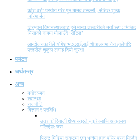
कोड वर्ड’ प्रयोग गरेर पुन मानव तस्करी , सेटिङ शुल्क
परिमार्जन
त्रिभुवन विमानस्थलबाट हुने मानव तस्करीको नयाँ रूप : भिजिट
भिसाको नाममा मौलाउँदै ‘सेटिङ’
आन्दोलनकारीले योगेश भट्टराईलाई शौचालयमा घेरा हालेपछि
प्रहरीले चुकुल लगाइ दियो सुरक्षा
पर्यटन
अर्थतन्त्र
अन्य
मनोरञ्जन
स्वास्थ्य
राजनीति
विज्ञान र प्रविधि
उत्तर कोरियाली क्षेप्यास्त्रले युक्रेनमाथि आक्रमण
गरिरहेछ: रुस
प्रिन्ट मिडिया संकटमा छन् भन्दैमा हात बाँधेर बस्न मिल्दैन