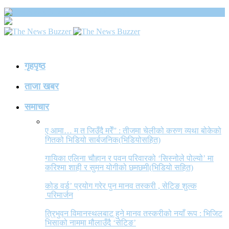
The News Buzzer
गृहपृष्ठ
ताजा खबर
समाचार
ए आमा… म त जिउँदै मरेँ” : तीजमा चेलीको करुण व्यथा बोकेको
गितको भिडियो सार्बजनिक(भिडियोसहित)
गायिका एलिना चौहान र पवन परिवारको ‘सिस्नोले पोल्यो’ मा
करिश्मा शाही र सुमन योगीको छमछमी(भिडियो सहित)
कोड वर्ड’ प्रयोग गरेर पुन मानव तस्करी , सेटिङ शुल्क
परिमार्जन
त्रिभुवन विमानस्थलबाट हुने मानव तस्करीको नयाँ रूप : भिजिट
भिसाको नाममा मौलाउँदै ‘सेटिङ’