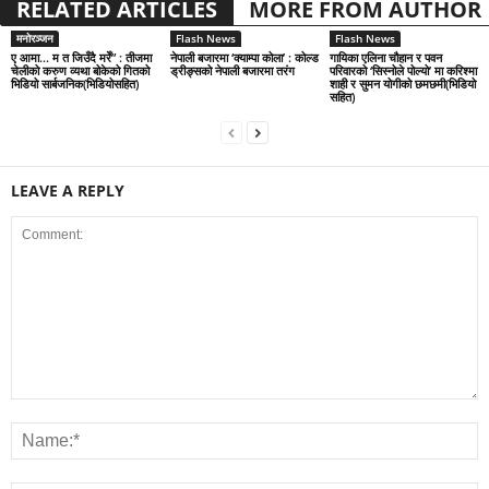
RELATED ARTICLES
MORE FROM AUTHOR
मनोरञ्जन
Flash News
Flash News
ए आमा… म त जिउँदै मरेँ” : तीजमा
नेपाली बजारमा ‘क्याम्पा कोला’ : कोल्ड
गायिका एलिना चौहान र पवन
चेलीको करुण व्यथा बोकेको गितको
ड्रीङ्सको नेपाली बजारमा तरंग
परिवारको ‘सिस्नोले पोल्यो’ मा करिश्मा
भिडियो सार्बजनिक(भिडियोसहित)
शाही र सुमन योगीको छमछमी(भिडियो
सहित)
LEAVE A REPLY