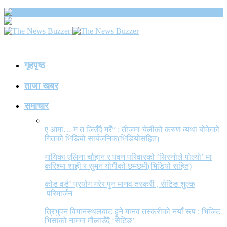
The News Buzzer
गृहपृष्ठ
ताजा खबर
समाचार
ए आमा… म त जिउँदै मरेँ” : तीजमा चेलीको करुण व्यथा बोकेको
गितको भिडियो सार्बजनिक(भिडियोसहित)
गायिका एलिना चौहान र पवन परिवारको ‘सिस्नोले पोल्यो’ मा
करिश्मा शाही र सुमन योगीको छमछमी(भिडियो सहित)
कोड वर्ड’ प्रयोग गरेर पुन मानव तस्करी , सेटिङ शुल्क
परिमार्जन
त्रिभुवन विमानस्थलबाट हुने मानव तस्करीको नयाँ रूप : भिजिट
भिसाको नाममा मौलाउँदै ‘सेटिङ’