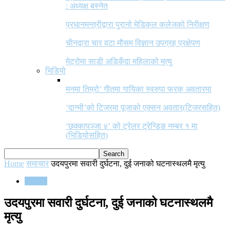
: अध्यक्ष बस्नेत
प्रधानमन्त्रीद्वारा पुरानो मेडिकल कलेजको निरीक्षण
चीनद्वारा चार वटा मौसम विज्ञान उपग्रह प्रक्षेपण
मेट्रोमा साडी अड्किँदा महिलाको मृत्यु
भिडियो
मनमा तिम्रो’ गीतमा गायिका स्वरुपा फरक अवतारमा
‘दान्भी’को टिजरमा पूजाको एक्सन अवतार(टिजरसहित)
‘छक्कापञ्जा ४’ को ट्रेलर ट्रेन्डिङ नम्बर १ मा
(भिडियोसहित)
Home
समाचार
उदयपुरमा सवारी दुर्घटना, दुई जनाको घटनास्थलमै मृत्यु
समाचार
उदयपुरमा सवारी दुर्घटना, दुई जनाको घटनास्थलमै
मृत्यु