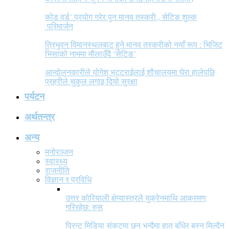
कोड वर्ड’ प्रयोग गरेर पुन मानव तस्करी , सेटिङ शुल्क
परिमार्जन
त्रिभुवन विमानस्थलबाट हुने मानव तस्करीको नयाँ रूप : भिजिट
भिसाको नाममा मौलाउँदै ‘सेटिङ’
आन्दोलनकारीले योगेश भट्टराईलाई शौचालयमा घेरा हालेपछि
प्रहरीले चुकुल लगाइ दियो सुरक्षा
पर्यटन
अर्थतन्त्र
अन्य
मनोरञ्जन
स्वास्थ्य
राजनीति
विज्ञान र प्रविधि
उत्तर कोरियाली क्षेप्यास्त्रले युक्रेनमाथि आक्रमण
गरिरहेछ: रुस
प्रिन्ट मिडिया संकटमा छन् भन्दैमा हात बाँधेर बस्न मिल्दैन