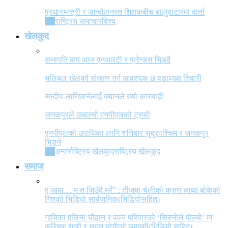
प्रधानमन्त्री र आन्दोलनरत शिक्षकबीच बालुवाटारमा वार्ता
All
राष्ट्रिय समाचार
विश्व
खेलकुद
सभापति कप आज एनआरटी र फ्रेन्ड्स भिड्दै
भलिबल खेलको संरक्षण गर्न आवश्यक छ वडाध्यक्ष तिवारी
सन्दीप लामिछानेलाई क्यानले गर्‍यो कारबाही
जनकपुरले उचाल्यो एनपीएलको ट्रफी
एनपीएलको उपाधिका लागि शनिबार सुदूरपश्चिम र जनकपुर
भिड्ने
All
अन्तर्राष्ट्रिय खेलकुद
राष्ट्रिय खेलकुद
समाज
ए आमा… म त जिउँदै मरेँ” : तीजमा चेलीको करुण व्यथा बोकेको
गितको भिडियो सार्बजनिक(भिडियोसहित)
गायिका एलिना चौहान र पवन परिवारको ‘सिस्नोले पोल्यो’ मा
करिश्मा शाही र सुमन योगीको छमछमी(भिडियो सहित)