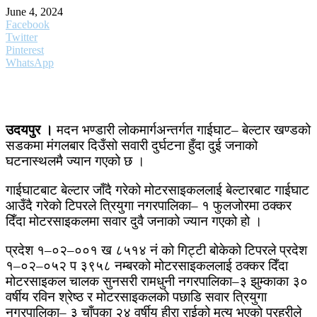
June 4, 2024
Facebook
Twitter
Pinterest
WhatsApp
उदयपुर ।
मदन भण्डारी लोकमार्गअन्तर्गत गाईघाट– बेल्टार खण्डको
सडकमा मंगलबार दिउँसो सवारी दुर्घटना हुँदा दुई जनाको
घटनास्थलमै ज्यान गएको छ ।
गाईघाटबाट बेल्टार जाँदै गरेको मोटरसाइकललाई बेल्टारबाट गाईघाट
आउँदै गरेको टिपरले त्रियुगा नगरपालिका– १ फुलजोरमा ठक्कर
दिँदा मोटरसाइकलमा सवार दुवै जनाको ज्यान गएको हो ।
प्रदेश १–०२–००१ ख ८५१४ नं को गिट्टी बोकेको टिपरले प्रदेश
१–०२–०५२ प ३९५८ नम्बरको मोटरसाइकललाई ठक्कर दिँदा
मोटरसाइकल चालक सुनसरी रामधुनी नगरपालिका–३ झुम्काका ३०
वर्षीय रविन श्रेष्ठ र मोटरसाइकलको पछाडि सवार त्रियुगा
नगरपालिका– ३ चाँपका २४ वर्षीय हीरा राईको मृत्यु भएको प्रहरीले