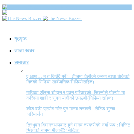
The News Buzzer
गृहपृष्ठ
ताजा खबर
समाचार
ए आमा… म त जिउँदै मरेँ” : तीजमा चेलीको करुण व्यथा बोकेको
गितको भिडियो सार्बजनिक(भिडियोसहित)
गायिका एलिना चौहान र पवन परिवारको ‘सिस्नोले पोल्यो’ मा
करिश्मा शाही र सुमन योगीको छमछमी(भिडियो सहित)
कोड वर्ड’ प्रयोग गरेर पुन मानव तस्करी , सेटिङ शुल्क
परिमार्जन
त्रिभुवन विमानस्थलबाट हुने मानव तस्करीको नयाँ रूप : भिजिट
भिसाको नाममा मौलाउँदै ‘सेटिङ’