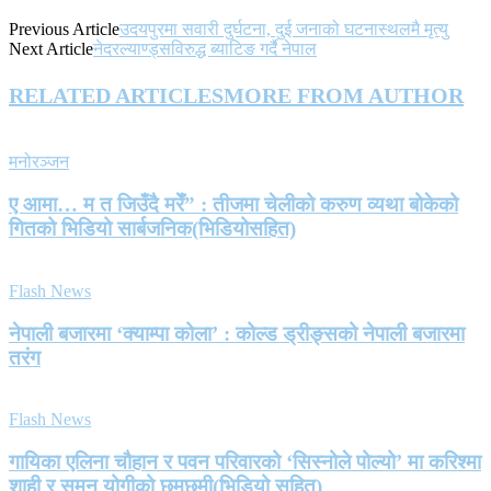
Previous Article
उदयपुरमा सवारी दुर्घटना, दुई जनाको घटनास्थलमै मृत्यु
Next Article
नेदरल्याण्ड्सविरुद्ध ब्याटिङ गर्दै नेपाल
RELATED ARTICLES
MORE FROM AUTHOR
मनोरञ्जन
ए आमा… म त जिउँदै मरेँ” : तीजमा चेलीको करुण व्यथा बोकेको
गितको भिडियो सार्बजनिक(भिडियोसहित)
Flash News
नेपाली बजारमा ‘क्याम्पा कोला’ : कोल्ड ड्रीङ्सको नेपाली बजारमा
तरंग
Flash News
गायिका एलिना चौहान र पवन परिवारको ‘सिस्नोले पोल्यो’ मा करिश्मा
शाही र सुमन योगीको छमछमी(भिडियो सहित)