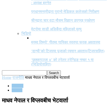
: अध्यक्ष बस्नेत
प्रधानमन्त्रीद्वारा पुरानो मेडिकल कलेजको निरीक्षण
चीनद्वारा चार वटा मौसम विज्ञान उपग्रह प्रक्षेपण
मेट्रोमा साडी अड्किँदा महिलाको मृत्यु
भिडियो
मनमा तिम्रो’ गीतमा गायिका स्वरुपा फरक अवतारमा
‘दान्भी’को टिजरमा पूजाको एक्सन अवतार(टिजरसहित)
‘छक्कापञ्जा ४’ को ट्रेलर ट्रेन्डिङ नम्बर १ मा
(भिडियोसहित)
Home
राजनीति
माधव नेपाल र विप्लवबीच भेटवार्ता
राजनीति
समाचार
माधव नेपाल र विप्लवबीच भेटवार्ता