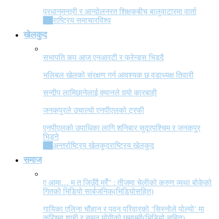
प्रधानमन्त्री र आन्दोलनरत शिक्षकबीच बालुवाटारमा वार्ता
All
राष्ट्रिय समाचार
विश्व
खेलकुद
सभापति कप आज एनआरटी र फ्रेन्ड्स भिड्दै
भलिबल खेलको संरक्षण गर्न आवश्यक छ वडाध्यक्ष तिवारी
सन्दीप लामिछानेलाई क्यानले गर्‍यो कारबाही
जनकपुरले उचाल्यो एनपीएलको ट्रफी
एनपीएलको उपाधिका लागि शनिबार सुदूरपश्चिम र जनकपुर
भिड्ने
All
अन्तर्राष्ट्रिय खेलकुद
राष्ट्रिय खेलकुद
समाज
ए आमा… म त जिउँदै मरेँ” : तीजमा चेलीको करुण व्यथा बोकेको
गितको भिडियो सार्बजनिक(भिडियोसहित)
गायिका एलिना चौहान र पवन परिवारको ‘सिस्नोले पोल्यो’ मा
करिश्मा शाही र सुमन योगीको छमछमी(भिडियो सहित)