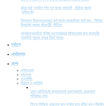
कोड वर्ड’ प्रयोग गरेर पुन मानव तस्करी , सेटिङ शुल्क
परिमार्जन
त्रिभुवन विमानस्थलबाट हुने मानव तस्करीको नयाँ रूप : भिजिट
भिसाको नाममा मौलाउँदै ‘सेटिङ’
आन्दोलनकारीले योगेश भट्टराईलाई शौचालयमा घेरा हालेपछि
प्रहरीले चुकुल लगाइ दियो सुरक्षा
पर्यटन
अर्थतन्त्र
अन्य
मनोरञ्जन
स्वास्थ्य
राजनीति
विज्ञान र प्रविधि
उत्तर कोरियाली क्षेप्यास्त्रले युक्रेनमाथि आक्रमण
गरिरहेछ: रुस
प्रिन्ट मिडिया संकटमा छन् भन्दैमा हात बाँधेर बस्न मिल्दैन