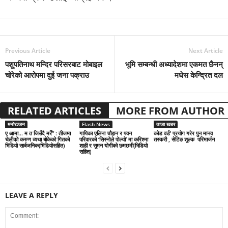
Previous Article
Next Article
पशुपतिनाथ मन्दिर परिसरबाट मोबाइल
भूमि सम्बन्धी अध्यादेशमा एकमत छैनन्
चोरेको आरोपमा दुई जना पक्राउ
मधेस केन्द्रित दल
RELATED ARTICLES
MORE FROM AUTHOR
मनोरञ्जन
Flash News
ताजा खबर
ए आमा… म त जिउँदै मरेँ” : तीजमा
गायिका एलिना चौहान र पवन
कोड वर्ड’ प्रयोग गरेर पुन मानव
चेलीको करुण व्यथा बोकेको गितको
परिवारको ‘सिस्नोले पोल्यो’ मा करिश्मा
तस्करी , सेटिङ शुल्क परिमार्जन
भिडियो सार्बजनिक(भिडियोसहित)
शाही र सुमन योगीको छमछमी(भिडियो
सहित)
LEAVE A REPLY