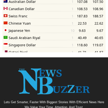
Lets Get Smarter, Faster With Biggest Stories With Efficient News Here
We Value Your Time, Attention, And Trust.